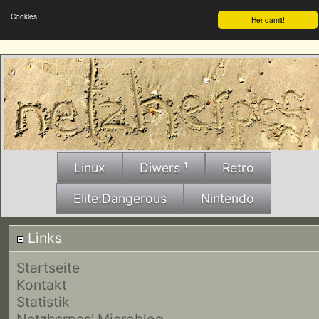
Cookies!
Her damit!
Linux
Diwers ¹
Retro
Elite:Dangerous
Nintendo
Links
Startseite
Kontakt
Statistik
Netzherpes' Microblog