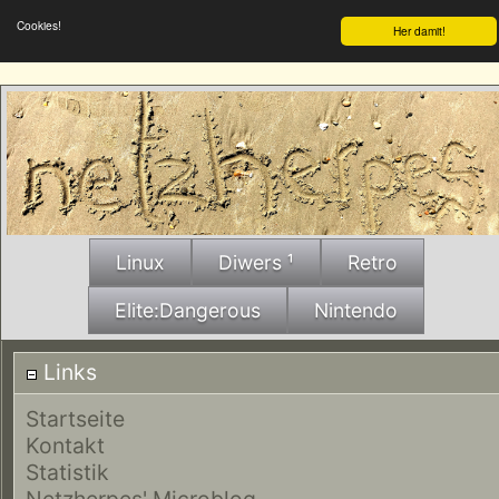
Cookies!
Her damit!
Linux
Diwers ¹
Retro
Elite:Dangerous
Nintendo
Links
Startseite
Kontakt
Statistik
Netzherpes' Microblog