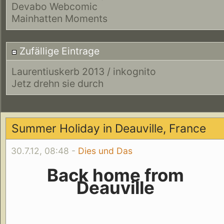
Devabo Webcomic
Mainhatten Moments
Zufällige Eintrage
Laurentiuskerb 2013 / inkognito
Jetz drehn sie durch
Summer Holiday in Deauville, France
30.7.12, 08:48 -
Dies und Das
Back home from
Deauville