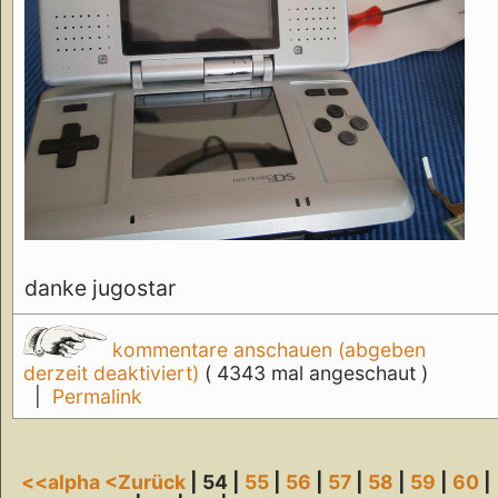
danke jugostar
kommentare anschauen (abgeben
derzeit deaktiviert)
( 4343 mal angeschaut )
|
Permalink
<<alpha
<Zurück
| 54 |
55
|
56
|
57
|
58
|
59
|
60
|