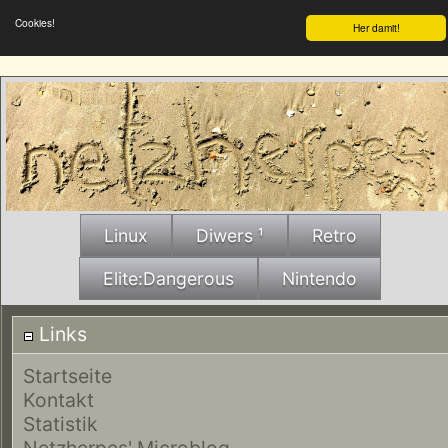
Cookies!
Her damit!
Linux
Diwers ¹
Retro
Elite:Dangerous
Nintendo
Links
Startseite
Kontakt
Statistik
Netzherpes' Microblog