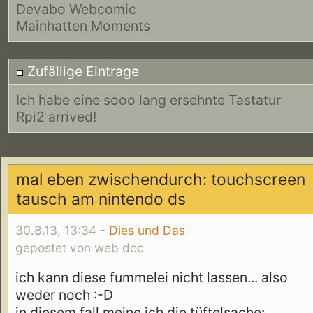
Devabo Webcomic
Mainhatten Moments
Zufällige Eintrage
Ich habe eine sooo lang ersehnte Tastatur
Rpi2 arrived!
mal eben zwischendurch: touchscreen
tausch am nintendo ds
30.8.13, 13:34 -
Dies und Das
gepostet von web doc
ich kann diese fummelei nicht lassen... also
weder noch :-D
in diesem fall meine ich die tüftelsache: