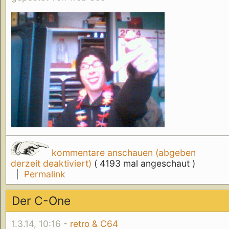
kommentare anschauen (abgeben
derzeit deaktiviert)
( 4193 mal angeschaut )
|
Permalink
Der C-One
1.3.14, 10:16 -
retro & C64