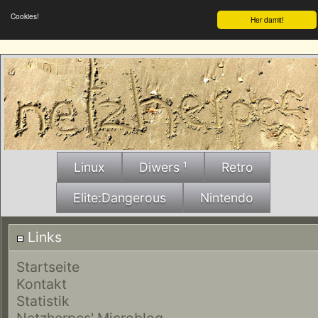
Cookies!
Her damit!
Linux
Diwers ¹
Retro
Elite:Dangerous
Nintendo
Links
Startseite
Kontakt
Statistik
Netzherpes' Microblog