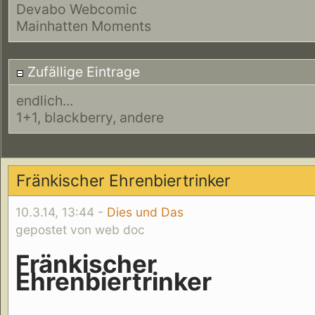
Devabo Webcomic
Mainhatten Moments
Zufällige Eintrage
endlich...
1+1, blackberry, andere
Fränkischer Ehrenbiertrinker
10.3.14, 13:44 -
Dies und Das
gepostet von web doc
Fränkischer
Ehrenbiertrinker