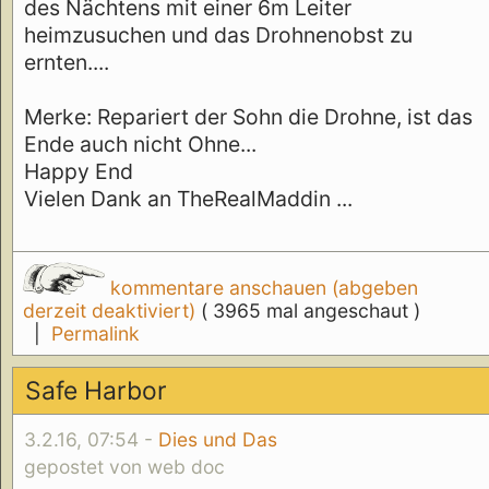
des Nächtens mit einer 6m Leiter
heimzusuchen und das Drohnenobst zu
ernten....
Merke: Repariert der Sohn die Drohne, ist das
Ende auch nicht Ohne...
Happy End
Vielen Dank an TheRealMaddin ...
kommentare anschauen (abgeben
derzeit deaktiviert)
( 3965 mal angeschaut )
|
Permalink
Safe Harbor
3.2.16, 07:54 -
Dies und Das
gepostet von web doc