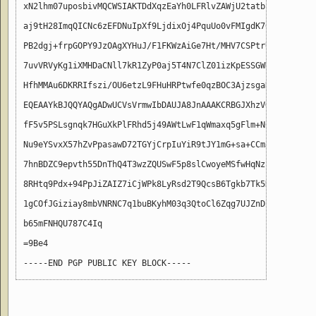
xN2lhm07uposbivMQCWSIAKTDdXqzEaYh0LFRlvZAWjU2tatbzZbpIE2fD+r
aj9tH28ImqQICNc6zEFDNuIpXf9LjdixOj4PquUo0vFMIgdK76K5OXlGx4hC
PB2dgj+frpGOPY9JzOAgXYHuJ/F1FKWzAiGe7Ht/MHV7CSPtrUbUOpFaBPcv
7uvVRVyKg1iXMHDaCNll7kR1ZyP0aj5T4N7ClZ01izKpESSGWHbBTH6B4gll
HfhMMAu6DKRRIfszi/OU6etzL9FHuHRPtwfe0qzBOC3AjzsgaRp78Mw9NVAY
EQEAAYkBJQQYAQgADwUCVsVrmwIbDAUJA8JnAAAKCRBGJXhzVGU/JYtOB/4v
fF5v5PSLsgnqk7HGuXkPlFRhd5j49AWtLwF1qWmaxq5gFlm+NCZojnIOIuJC
Nu9eYSvxX57hZvPpasawD72TGYjCrpIuYiR9tJY1mG+sa+CCmJ1kaOboGP8s
7hnBDZC9epvth55DnThQ4T3wzZQUSwF5p8slCwoyeMSfwHqNzcKArWunH2sl
8RHtq9Pdx+94PpJiZAIZ7iCjWPk8LyRsd2T9QcsB6Tgkb7Tk5K0k3OFJSZTG
1gCOfJGiziay8mbVNRNC7q1buBKyhM03q3QtoCl6Zqg7UJZnDBdwSHigTAL9
b65mFNHQU787C4Iq

=9Be4
