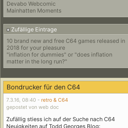
Devabo Webcomic
Mainhatten Moments
Zufällige Eintrage
10 brand new and free C64 games released in
2018 for your pleasure
"inflation for dummies" or "does inflation
matter in the long run?"
Bondrucker für den C64
7.3.16, 08:40 -
retro & C64
gepostet von web doc
Zufällig stiess ich auf der Suche nach C64
Neuigkeiten auf Todd Georges Blog: