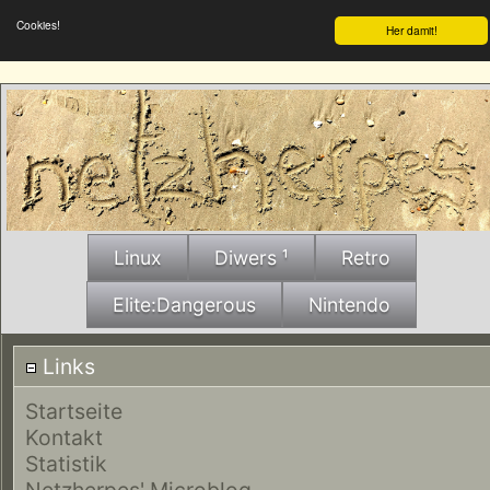
Cookies!
Her damit!
Linux
Diwers ¹
Retro
Elite:Dangerous
Nintendo
Links
Startseite
Kontakt
Statistik
Netzherpes' Microblog