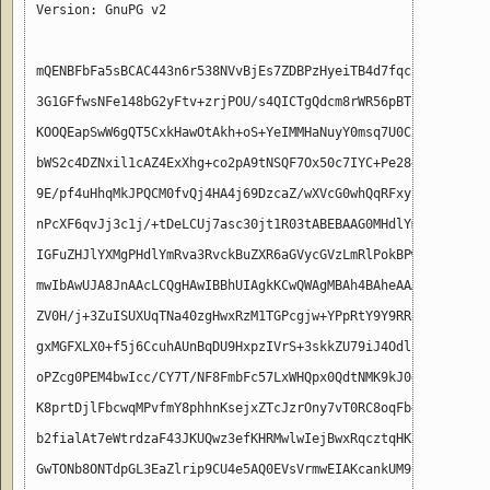
Version: GnuPG v2

mQENBFbFa5sBCAC443n6r538NVvBjEs7ZDBPzHyeiTB4d7fqcFPVZc+/Iccp
3G1GFfwsNFe148bG2yFtv+zrjPOU/s4QICTgQdcm8rWR56pBT2DXicV8bfcy
KOOQEapSwW6gQT5CxkHawOtAkh+oS+YeIMMHaNuyY0msq7U0C2QEoGL17iZG
bWS2c4DZNxil1cAZ4ExXhg+co2pA9tNSQF7Ox50c7IYC+Pe28+js2M+dQ8c9
9E/pf4uHhqMkJPQCM0fvQj4HA4j69DzcaZ/wXVcG0whQqRFxynVltVCeGLIZ
nPcXF6qvJj3c1j/+tDeLCUj7asc30jt1R03tABEBAAG0MHdlYmRva3RvciBu
IGFuZHJlYXMgPHdlYmRva3RvckBuZXR6aGVycGVzLmRlPokBPwQTAQgAKQUC
mwIbAwUJA8JnAAcLCQgHAwIBBhUIAgkKCwQWAgMBAh4BAheAAAoJEEYleHNU
ZV0H/j+3ZuISUXUqTNa40zgHwxRzM1TGPcgjw+YPpRtY9Y9RRoDm1cTfVRS7
gxMGFXLX0+f5j6CcuhAUnBqDU9HxpzIVrS+3skkZU79iJ4Odl2Kuuo3XEI7e
oPZcg0PEM4bwIcc/CY7T/NF8FmbFc57LxWHQpx0QdtNMK9kJ0dfPKsYpKe92
K8prtDjlFbcwqMPvfmY8phhnKsejxZTcJzrOny7vT0RC8oqFb+vhBQXJPqhF
b2fialAt7eWtrdzaF43JKUQwz3efKHRMwlwIejBwxRqcztqHK2CQUO0WxfRj
GwTONb8ONTdpGL3EaZlrip9CU4e5AQ0EVsVrmwEIAKcankUM9kCuRR74dmIw