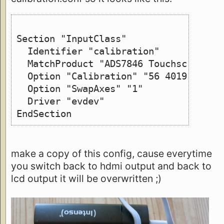
Section "InputClass"
  Identifier "calibration"
  MatchProduct "ADS7846 Touchscreen"
  Option "Calibration" "56 4019 3893 
  Option "SwapAxes" "1"
  Driver "evdev"
EndSection
make a copy of this config, cause everytime
you switch back to hdmi output and back to
lcd output it will be overwritten ;)