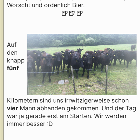
Worscht und ordenlich Bier.
🍺🍺🍺
Auf
den
knapp
fünf
Kilometern sind uns irrwitzigerweise schon
vier
Mann abhanden gekommen. Und der Tag
war ja gerade erst am Starten. Wir werden
immer besser :D