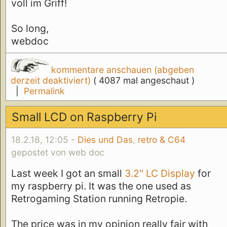
voll im Griff!
So long,
webdoc
kommentare anschauen (abgeben
derzeit deaktiviert)
( 4087 mal angeschaut )
|
Permalink
Small LCD on Raspberry Pi
18.2.18, 12:05 -
Dies und Das
,
retro & C64
gepostet von web doc
Last week I got an small
3.2'' LC Display
for
my raspberry pi. It was the one used as
Retrogaming Station running Retropie.
The price was in my opinion really fair with