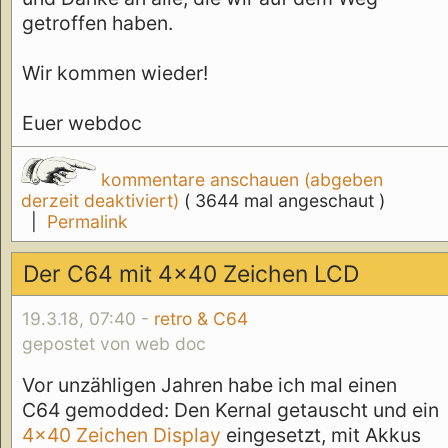
getroffen haben.
Wir kommen wieder!
Euer webdoc
kommentare anschauen (abgeben
derzeit deaktiviert)
( 3644 mal angeschaut )
|
Permalink
Der C64 mit 4x40 Zeichen LCD
19.3.18, 07:40 -
retro & C64
gepostet von web doc
Vor unzähligen Jahren habe ich mal einen
C64 gemodded: Den Kernal getauscht und ein
4x40 Zeichen Display
eingesetzt, mit Akkus