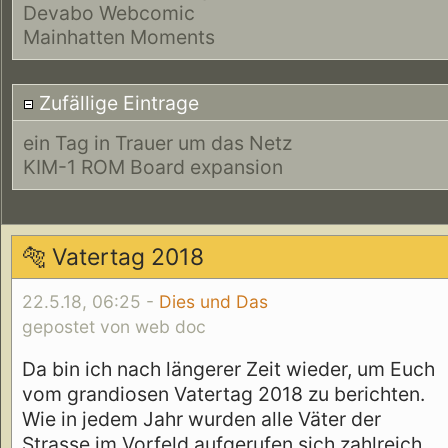
Devabo Webcomic
Mainhatten Moments
Zufällige Eintrage
ein Tag in Trauer um das Netz
KIM-1 ROM Board expansion
🐅 Vatertag 2018
22.5.18, 06:25 -
Dies und Das
gepostet von web doc
Da bin ich nach längerer Zeit wieder, um Euch
vom grandiosen Vatertag 2018 zu berichten.
Wie in jedem Jahr wurden alle Väter der
Strasse im Vorfeld aufgerufen sich zahlreich