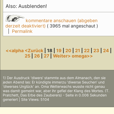
Also: Ausblenden!
kommentare anschauen (abgeben
derzeit deaktiviert)
( 3965 mal angeschaut )
|
Permalink
<<alpha
<Zurück
| 18 |
19
|
20
|
21
|
22
|
23
|
24
|
25
|
26
|
27
|
Weiter>
omega>>
1) Der Ausdruck 'diwers' stammte aus dem Almanach, den sie
jeden Abend las: Er kündigte immerzu 'diwerse Seuchen' und
'diwerses Unglück' an. Oma Wetterwachs wusste nicht genau
was damit gemeint war, aber ihr gefiel der Klang des Wortes. (T.
Pratchett, Das Erbe des Zauberers) - Seite in 0.006 Sekunden
generiert | Site Views: 5104