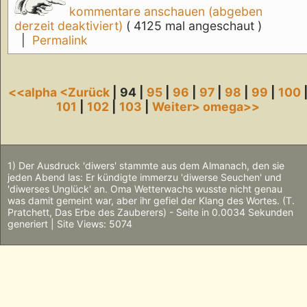
kommentare anschauen (abgeben
derzeit deaktiviert)
( 4125 mal angeschaut )
|
Permalink
<<alpha
<Zurück
| 94 |
95
|
96
|
97
|
98
|
99
|
100
101
|
102
|
103
|
Weiter>
omega>>
1) Der Ausdruck 'diwers' stammte aus dem Almanach, den sie
jeden Abend las: Er kündigte immerzu 'diwerse Seuchen' und
'diwerses Unglück' an. Oma Wetterwachs wusste nicht genau
was damit gemeint war, aber ihr gefiel der Klang des Wortes. (T.
Pratchett, Das Erbe des Zauberers) - Seite in 0.0034 Sekunden
generiert | Site Views: 5074