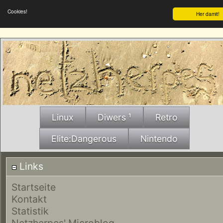
Cookies!
Her damit!
Linux
Diwers ¹
Retro
Elite:Dangerous
Nintendo
Links
Startseite
Kontakt
Statistik
Netzherpes' Microblog