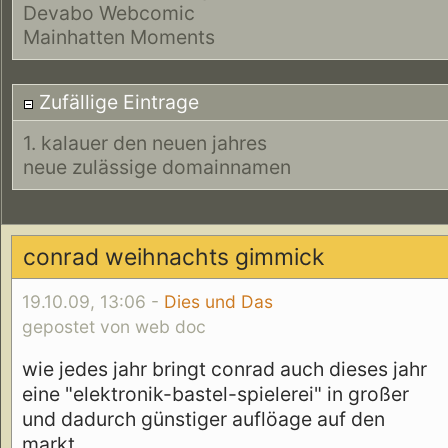
Devabo Webcomic
Mainhatten Moments
Zufällige Eintrage
1. kalauer den neuen jahres
neue zulässige domainnamen
conrad weihnachts gimmick
19.10.09, 13:06 -
Dies und Das
gepostet von web doc
wie jedes jahr bringt conrad auch dieses jahr
eine "elektronik-bastel-spielerei" in großer
und dadurch günstiger auflöage auf den
markt.