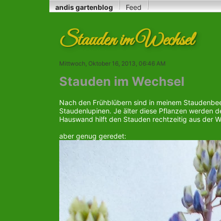
andis gartenblog
Feed
Stauden im Wechsel
Mittwoch, Oktober 16, 2013, 06:46 AM
Stauden im Wechsel
Nach den Frühblübern sind in meinem Staudenbeet 
Staudenlupinen. Je älter diese Pflanzen werden d
Hauswand hilft den Stauden rechtzeitig aus der 
aber genug geredet: