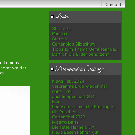
Contact
Links
Startseite
Kontakt
Statistik
Gartenblog Slideshow
Tipps zum Thema Gemüseanbau
Darf ich die Bilder benutzen?
ie Lupinus
ndort vor der
Die neuesten Einträge
zu.
News Feb. 2024
verbrannte Erde wieder mal
ohne Titel
Just Images part 234
Mai
Langsam kommt der Frühling in
die Puschen
Gartenfibel 2020
Missing parts
Die Fette Henne blüht
Neue Besen kehren gut