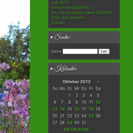
Juli 2019
Verkehrsinselgarten
Ein Traum dieses neue Objektiv
Shot des Abends
Sunset
Suche:
Suche:
Kalender
Oktober 2013
»
So
Mo
Di
Mi
Do
Fr
Sa
1
2
3
4
5
6
7
8
9
10
11
12
13
14
15
16
17
18
19
20
21
22
23
24
25
26
27
28
29
30
31
06.08.2026