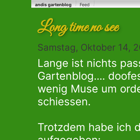
andis gartenblog
Feed
Long time no see
Samstag, Oktober 14, 2
Lange ist nichts pas
Gartenblog.... doofe
wenig Muse um orden
schiessen.
Trotzdem habe ich d
aufgegeben: