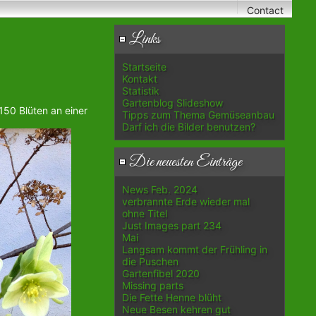
Contact
Links
Startseite
Kontakt
Statistik
Gartenblog Slideshow
150 Blüten an einer
Tipps zum Thema Gemüseanbau
Darf ich die Bilder benutzen?
Die neuesten Einträge
News Feb. 2024
verbrannte Erde wieder mal
ohne Titel
Just Images part 234
Mai
Langsam kommt der Frühling in
die Puschen
Gartenfibel 2020
Missing parts
Die Fette Henne blüht
Neue Besen kehren gut