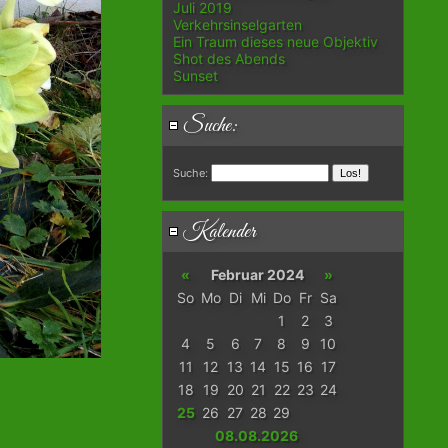
Juli 2019
Verkehrsinselgarten
Ein Traum dieses neue Objektiv
Shot des Abends
Sunset
Suche:
Suche:
Kalender
«
Februar 2024
»
So
Mo
Di
Mi
Do
Fr
Sa
1
2
3
4
5
6
7
8
9
10
11
12
13
14
15
16
17
18
19
20
21
22
23
24
25
26
27
28
29
08.08.2026