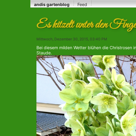
andis gartenblog
Feed
Es kitzelt unter den Finge
Mittwoch, Dezember 30, 2015, 03:40 PM
Bei diesem milden Wetter blühen die Christrosen i
Staude.