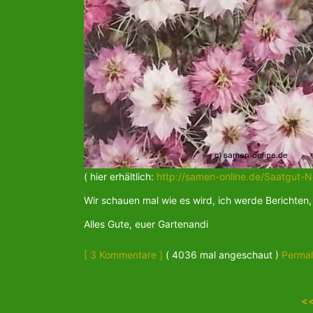
( hier erhältlich:
http://samen-online.de/Saatgut-N
Wir schauen mal wie es wird, ich werde Berichten,
Alles Gute, euer Gartenandi
[ 3 Kommentare ]
( 4036 mal angeschaut )
Permal
<<