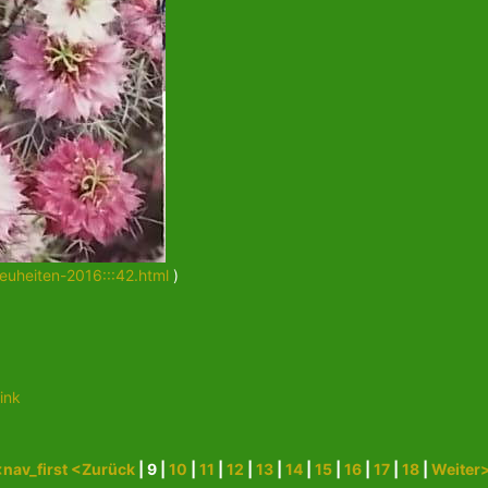
euheiten-2016:::42.html
)
ink
nav_first
<Zurück
| 9 |
10
|
11
|
12
|
13
|
14
|
15
|
16
|
17
|
18
|
Weiter