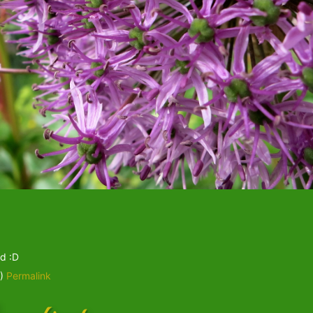
nd :D
 )
Permalink