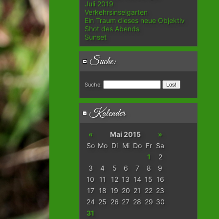
Juli 2019
Verkehrsinselgarten
Ein Traum dieses neue Objektiv
Shot des Abends
Sunset
Suche:
Suche:
Kalender
«
Mai 2015
»
So
Mo
Di
Mi
Do
Fr
Sa
1
2
3
4
5
6
7
8
9
10
11
12
13
14
15
16
17
18
19
20
21
22
23
24
25
26
27
28
29
30
31