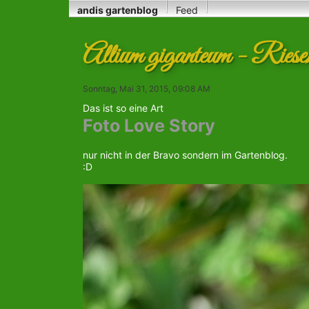
andis gartenblog
Feed
Allium giganteum - Riesen
Sonntag, Mai 31, 2015, 09:08 AM
Das ist so eine Art
Foto Love Story
nur nicht in der Bravo sondern im Gartenblog.
:D