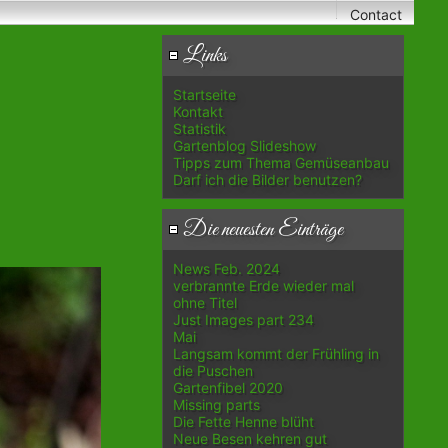
Contact
Links
Startseite
Kontakt
Statistik
Gartenblog Slideshow
Tipps zum Thema Gemüseanbau
Darf ich die Bilder benutzen?
Die neuesten Einträge
News Feb. 2024
verbrannte Erde wieder mal
ohne Titel
Just Images part 234
Mai
Langsam kommt der Frühling in
die Puschen
Gartenfibel 2020
Missing parts
Die Fette Henne blüht
Neue Besen kehren gut