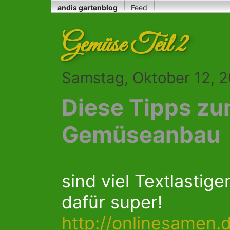
andis gartenblog
Feed
Gemüse Teil 2
Samstag, Oktober 12, 
Diese Tipps z
Gemüseanbau
sind viel Textlastig
dafür super!
http://onlinesamen.