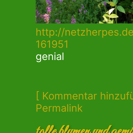
http://netzherpes.de
161951
genial
[ Kommentar hinzuf
Permalink
tolle blumen und gem