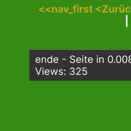
<<nav_first
<Zurü
|
ende - Seite in 0.00
Views: 325