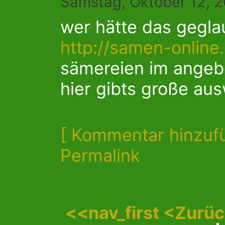
Samstag, Oktober 12, 2
wer hätte das gegla
http://samen-online
sämereien im angeb
hier gibts große aus
[ Kommentar hinzuf
Permalink
<<nav_first
<Zurü