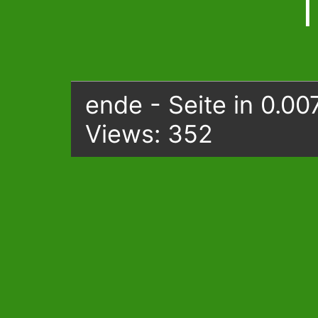
|
ende - Seite in 0.00
Views: 352