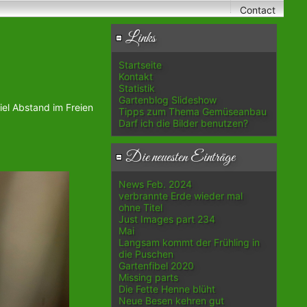
Contact
Links
Startseite
Kontakt
Statistik
Gartenblog Slideshow
iel Abstand im Freien
Tipps zum Thema Gemüseanbau
Darf ich die Bilder benutzen?
Die neuesten Einträge
News Feb. 2024
verbrannte Erde wieder mal
ohne Titel
Just Images part 234
Mai
Langsam kommt der Frühling in
die Puschen
Gartenfibel 2020
Missing parts
Die Fette Henne blüht
Neue Besen kehren gut