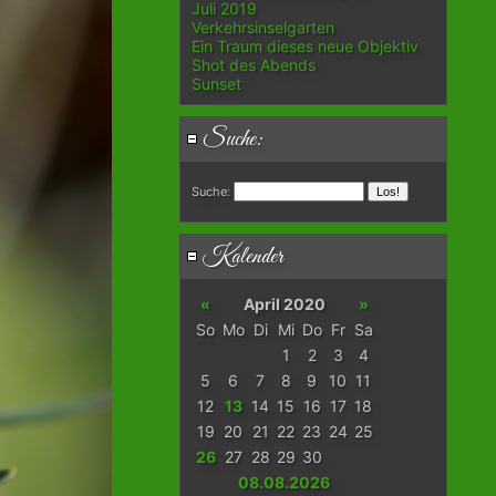
Juli 2019
Verkehrsinselgarten
Ein Traum dieses neue Objektiv
Shot des Abends
Sunset
Suche:
Suche:
Kalender
«
April 2020
»
So
Mo
Di
Mi
Do
Fr
Sa
1
2
3
4
5
6
7
8
9
10
11
12
13
14
15
16
17
18
19
20
21
22
23
24
25
26
27
28
29
30
08.08.2026