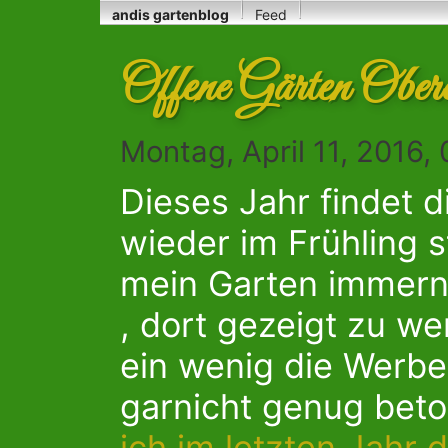
andis gartenblog
Feed
Offene Gärten Ober
Montag, April 11, 2016,
Dieses Jahr findet 
wieder im Frühling 
mein Garten immerno
, dort gezeigt zu we
ein wenig die Werbe
garnicht genug bet
ich im letzten Jahr d