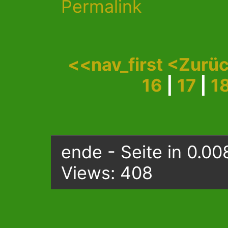
Permalink
<<nav_first
<Zurü
16
|
17
|
1
ende - Seite in 0.00
Views: 408