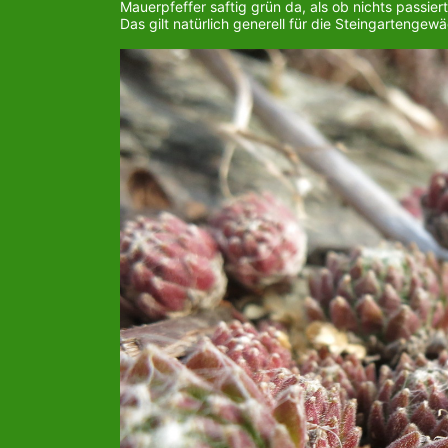
Mauerpfeffer saftig grün da, als ob nichts passier
Das gilt natürlich generell für die Steingarteng