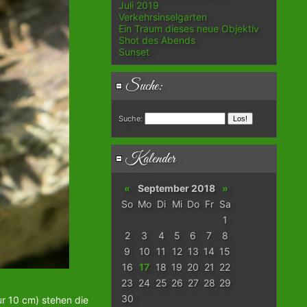
Juli 2019
Verkehrsinselgarten
Ein Traum dieses neue Objektiv
Shot des Abends
Sunset
Suche:
Suche:
Kalender
«
September 2018
»
So
Mo
Di
Mi
Do
Fr
Sa
1
2
3
4
5
6
7
8
9
10
11
12
13
14
15
16
17
18
19
20
21
22
23
24
25
26
27
28
29
30
r 10 cm) stehen die