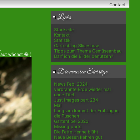
Contact
Links
Startseite
Kontakt
Statistik
Gartenblog Slideshow
.
Tipps zum Thema Gemüseanbau
aut wächst 😄 )
Darf ich die Bilder benutzen?
Die neuesten Einträge
News Feb. 2024
verbrannte Erde wieder mal
ohne Titel
Just Images part 234
Mai
Langsam kommt der Frühling in
die Puschen
Gartenfibel 2020
Missing parts
Die Fette Henne blüht
Neue Besen kehren gut