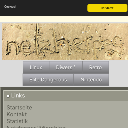
Cookies!
Her damit!
Linux
Diwers ¹
Retro
Elite:Dangerous
Nintendo
Links
Startseite
Kontakt
Statistik
Netzherpes' Microblog