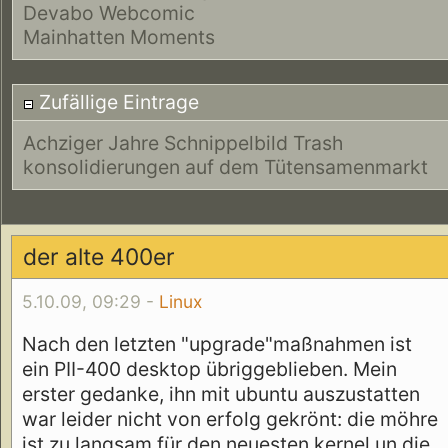
Devabo Webcomic
Mainhatten Moments
Zufällige Eintrage
Achziger Jahre Schnippelbild Trash
konsolidierungen auf dem Tütensamenmarkt
der alte 400er
5.10.09, 09:29 -
Linux
Nach den letzten "upgrade"maßnahmen ist
ein PII-400 desktop übriggeblieben. Mein
erster gedanke, ihn mit ubuntu auszustatten
war leider nicht von erfolg gekrönt: die möhre
ist zu langsam für den neuesten kernel un die