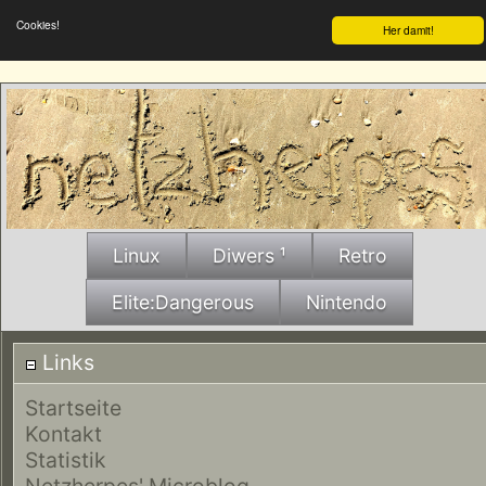
Cookies!
Her damit!
Linux
Diwers ¹
Retro
Elite:Dangerous
Nintendo
Links
Startseite
Kontakt
Statistik
Netzherpes' Microblog