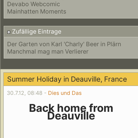
Devabo Webcomic
Mainhatten Moments
Zufällige Eintrage
Der Garten von Karl 'Charly' Beer in Plärn
Manchmal mag man Verlierer
Summer Holiday in Deauville, France
30.7.12, 08:48 -
Dies und Das
Back home from
Deauville