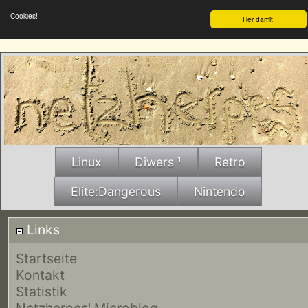
Cookies!
Her damit!
Linux
Diwers ¹
Retro
Elite:Dangerous
Nintendo
Links
Startseite
Kontakt
Statistik
Netzherpes' Microblog