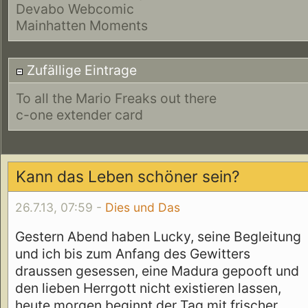
Devabo Webcomic
Mainhatten Moments
Zufällige Eintrage
To all the Mario Freaks out there
c-one extender card
Kann das Leben schöner sein?
26.7.13, 07:59 -
Dies und Das
Gestern Abend haben Lucky, seine Begleitung
und ich bis zum Anfang des Gewitters
draussen gesessen, eine Madura gepooft und
den lieben Herrgott nicht existieren lassen,
heute morgen beginnt der Tag mit frischer