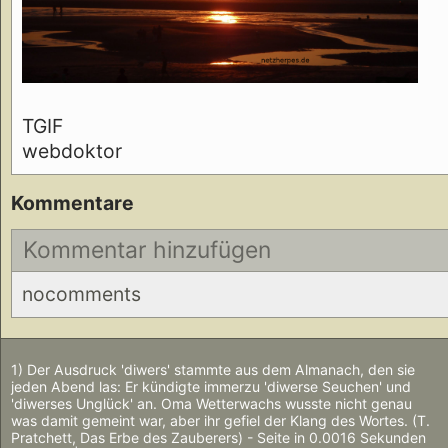
TGIF
webdoktor
Kommentare
Kommentar hinzufügen
nocomments
1) Der Ausdruck 'diwers' stammte aus dem Almanach, den sie
jeden Abend las: Er kündigte immerzu 'diwerse Seuchen' und
'diwerses Unglück' an. Oma Wetterwachs wusste nicht genau
was damit gemeint war, aber ihr gefiel der Klang des Wortes. (T.
Pratchett, Das Erbe des Zauberers) - Seite in 0.0016 Sekunden