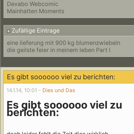
Devabo Webcomic
Mainhatten Moments
Zufällige Eintrage
eine lieferung mit 900 kg blumenzwiebeln
die geilste feier in meinem leben Part I
Es gibt soooooo viel zu berichten:
14.1.14, 10:01 -
Dies und Das
Es gibt soooooo viel zu
berichten:
doch leider fehlt die Zeit dies wirklich