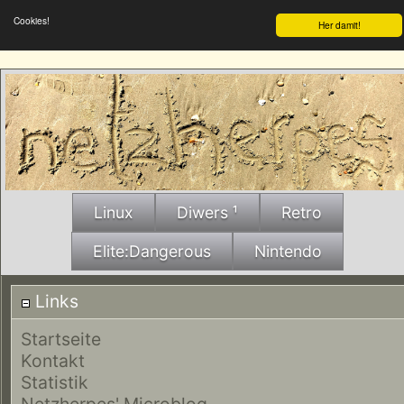
Cookies!
Her damit!
Linux
Diwers ¹
Retro
Elite:Dangerous
Nintendo
Links
Startseite
Kontakt
Statistik
Netzherpes' Microblog