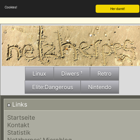
Cookies!
Her damit!
Linux
Diwers ¹
Retro
Elite:Dangerous
Nintendo
Links
Startseite
Kontakt
Statistik
Netzherpes' Microblog