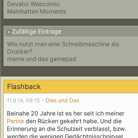
Devabo Webcomic
Mainhatten Moments
Zufällige Eintrage
Wie nutzt man eine Schreibmaschine als
Drucker?
mame und das gamepad
Flashback
11.9.14, 09:15 -
Dies und Das
Beinahe 20 Jahre ist es her seit ich meiner
Penne
den Rücken gekehrt habe. Und die
Erinnerung an die Schulzeit verblasst, bzw.
werden die wenigen Gedächtnisschnipsel