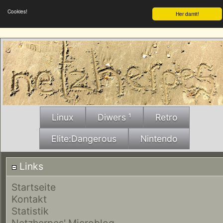
Cookies!
Her damit!
Linux
Diwers ¹
Retro
Elite:Dangerous
Nintendo
Links
Startseite
Kontakt
Statistik
Netzherpes' Microblog