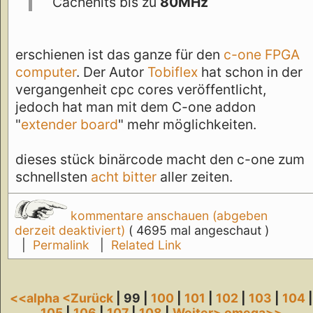
Cachehits bis zu
80MHz
erschienen ist das ganze für den
c-one FPGA
computer
. Der Autor
Tobiflex
hat schon in der
vergangenheit cpc cores veröffentlicht,
jedoch hat man mit dem C-one addon
"
extender board
" mehr möglichkeiten.
dieses stück binärcode macht den c-one zum
schnellsten
acht bitter
aller zeiten.
kommentare anschauen (abgeben
derzeit deaktiviert)
( 4695 mal angeschaut )
|
Permalink
|
Related Link
<<alpha
<Zurück
| 99 |
100
|
101
|
102
|
103
|
104
|
105
|
106
|
107
|
108
|
Weiter>
omega>>