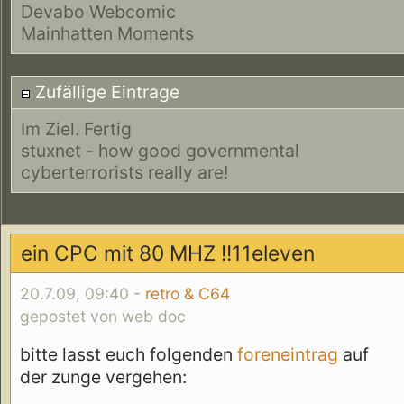
Devabo Webcomic
Mainhatten Moments
Zufällige Eintrage
Im Ziel. Fertig
stuxnet - how good governmental
cyberterrorists really are!
ein CPC mit 80 MHZ !!11eleven
20.7.09, 09:40 -
retro & C64
gepostet von web doc
bitte lasst euch folgenden
foreneintrag
auf
der zunge vergehen: