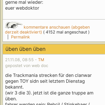
gerne mal wieder:
euer webdoktor
kommentare anschauen (abgeben
derzeit deaktiviert)
( 4152 mal angeschaut )
|
Permalink
üben üben üben
21.11.08, 08:55 -
TM
gepostet von web doc
die Trackmania strecken für den clanwar
gegen TOY sidn seit letztem Dienstag
bekannt.
(wir 3 die 3). jetzt ist die ganze truppe am
üben.
fahrer werden sein: Rehcil / Stinkebaer /