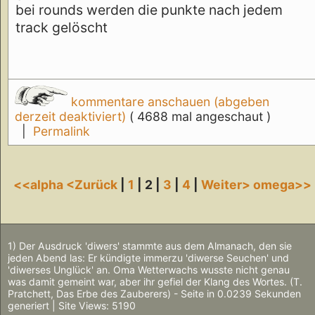
bei rounds werden die punkte nach jedem
track gelöscht
kommentare anschauen (abgeben
derzeit deaktiviert)
( 4688 mal angeschaut )
|
Permalink
<<alpha
<Zurück
|
1
| 2 |
3
|
4
|
Weiter>
omega>>
1) Der Ausdruck 'diwers' stammte aus dem Almanach, den sie
jeden Abend las: Er kündigte immerzu 'diwerse Seuchen' und
'diwerses Unglück' an. Oma Wetterwachs wusste nicht genau
was damit gemeint war, aber ihr gefiel der Klang des Wortes. (T.
Pratchett, Das Erbe des Zauberers) - Seite in 0.0239 Sekunden
generiert | Site Views: 5190