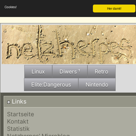
Cookies!
Her damit!
Linux
Diwers ¹
Retro
Elite:Dangerous
Nintendo
Links
Startseite
Kontakt
Statistik
Netzherpes' Microblog