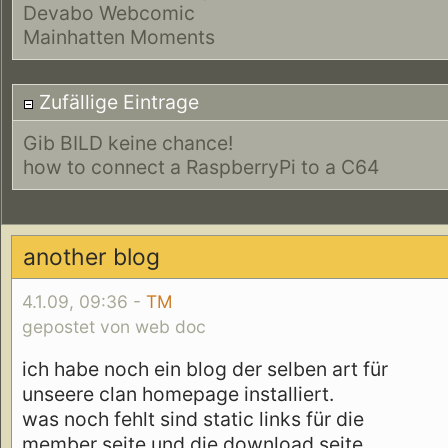
Devabo Webcomic
Mainhatten Moments
Zufällige Eintrage
Gib BILD keine chance!
how to connect a RaspberryPi to a C64
another blog
4.1.09, 09:36 -
TM
gepostet von web doc
ich habe noch ein blog der selben art für
unseere clan homepage installiert.
was noch fehlt sind static links für die
member seite und die download seite.