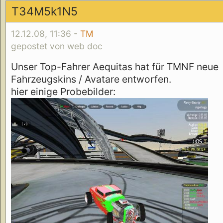
T34M5k1N5
12.12.08, 11:36 -
TM
gepostet von web doc
Unser Top-Fahrer Aequitas hat für TMNF neue
Fahrzeugskins / Avatare entworfen.
hier einige Probebilder: