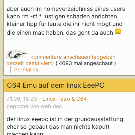
aber auch im homeverzeichniss eines users
kann rm -rf * lustigen schaden anrichten.
kleiner tipp für leute die ihr nicht mögt und
die einen mac haben: das geht da auch
kommentare anschauen (abgeben
derzeit deaktiviert)
( 4093 mal angeschaut )
|
Permalink
C64 Emu auf dem linux EeePC
7.1.09, 16:23 -
Linux
,
retro & C64
gepostet von web doc
der linux eeepc ist in der grundausstattung
eher so gebaut das man nichts kaputt
machen kann: