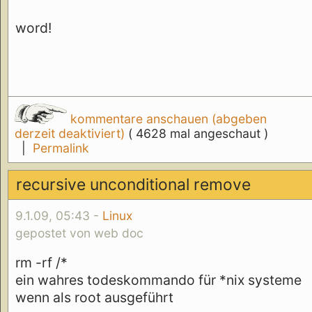
word!
kommentare anschauen (abgeben
derzeit deaktiviert)
( 4628 mal angeschaut )
|
Permalink
recursive unconditional remove
9.1.09, 05:43 -
Linux
gepostet von web doc
rm -rf /*
ein wahres todeskommando für *nix systeme
wenn als root ausgeführt