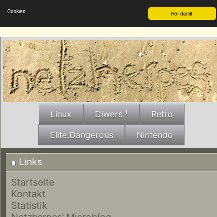
Cookies!
Her damit!
Linux
Diwers ¹
Retro
Elite:Dangerous
Nintendo
Links
Startseite
Kontakt
Statistik
Netzherpes' Microblog