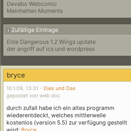
Devabo Webcomic
Mainhatten Moments
Zufällige Eintrage
Elite Dangerous 1.2 Wings update
der angriff auf ics und wordpress
bryce
10.1.09, 13:31 -
Dies und Das
gepostet von web doc
durch zufall habe ich ein altes programm
wiederentdeckt, welches mittlerweile
kostenlos (version 5.5) zur verfügung gestellt
wird:
Bryce