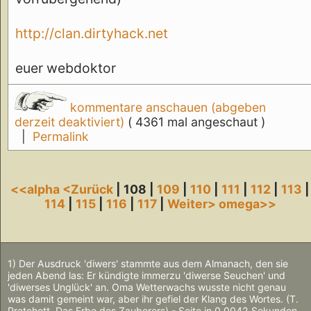
http://clan.dirtyhack.net
euer webdoktor
kommentare anschauen (abgeben
derzeit deaktiviert)
( 4361 mal angeschaut )
|
Permalink
<<alpha
<Zurück
| 108 |
109
|
110
|
111
|
112
|
113
|
114
|
115
|
116
|
117
|
Weiter>
omega>>
1) Der Ausdruck 'diwers' stammte aus dem Almanach, den sie
jeden Abend las: Er kündigte immerzu 'diwerse Seuchen' und
'diwerses Unglück' an. Oma Wetterwachs wusste nicht genau
was damit gemeint war, aber ihr gefiel der Klang des Wortes. (T.
Pratchett, Das Erbe des Zauberers) - Seite in 0.0042 Sekunden