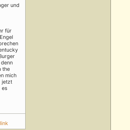
nger und
r für
 Engel
sprechen
entucky
Burger
h denn
h the
en mich
 jetzt
n es
link