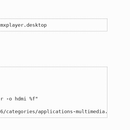
omxplayer.desktop
er -o hdmi %f"
96/categories/applications-multimedia.png