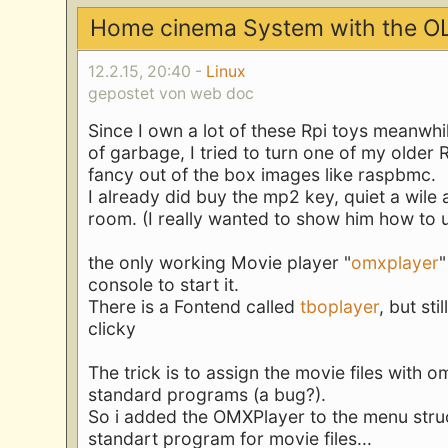
Home cinema System with the O
12.2.15, 20:40 -
Linux
gepostet von web doc
Since I own a lot of these Rpi toys meanwh
of garbage, I tried to turn one of my olde
fancy out of the box images like raspbmc.
I already did buy the mp2 key, quiet a wile
room. (I really wanted to show him how to u
the only working Movie player "
omxplayer
"
console to start it.
There is a Fontend called
tboplayer
, but sti
clicky
The trick is to assign the movie files with
standard programs (a bug?).
So i added the OMXPlayer to the menu struc
standart program for movie files...