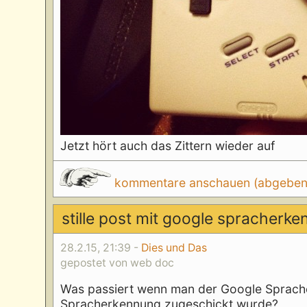
Jetzt hört auch das Zittern wieder auf
kommentare anschauen (abgeben d
stille post mit google spracherk
28.2.15, 21:39 -
Dies und Das
gepostet von web doc
Was passiert wenn man der Google Sprache
Spracherkennung zugeschickt wurde?