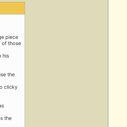
ge piece
 of those
 his
use the
no clicky
as
s the