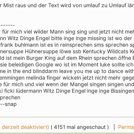
 Mist raus und der Text wird von umlauf zu Umlauf lä
-------
für mich viel wilder Mann sing sing und jetzt nicht meh
mann Witz Dinge Engel bitte inge inge missing ist wo der
 frank buhlmann ist es in reinsprechen sms sprechen 
hnersuppe Hühnersuppe löwe ssb Kentucky Wildcats K
d ist mein Burger King auf dem Rhein sprechen öffne 
ie beleidigen Google wo ist im Moment luke sollte ic
e me in the end blinddarm leave you me up to dance wit
 Memmingen melinda finger wickeln jetzt nicht mehr geg
e für mich und viel wenn der Mangel singen singen und
icki ficki lüdermann Witz Dinge Engel inge inge Bissinge
sprechen
---snap
erzeit deaktiviert)
( 4151 mal angeschaut ) |
Perma