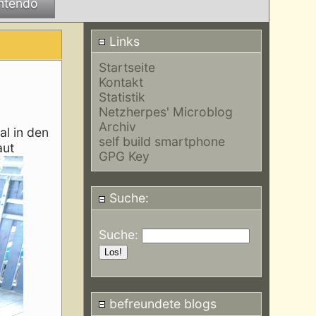
ntendo
Links
Startseite
Kontakt
Statistik
Netzherpes' Microblog
Archiv
al in den
self build smartphone
aut
GPG Key
Suche:
Suche:
befreundete blogs