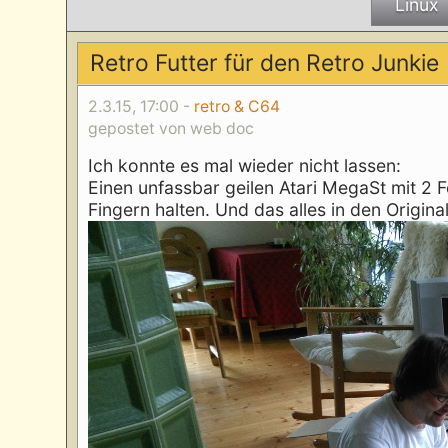
Linux
Retro Futter für den Retro Junkie
2.3.15, 17:00 -
retro & C64
gepostet von web doc
Ich konnte es mal wieder nicht lassen:
Einen unfassbar geilen Atari MegaSt mit 2 
Fingern halten. Und das alles in den Origi