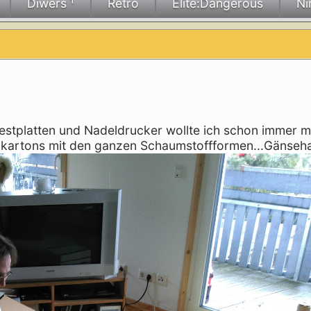
Diwers ¹
Retro
Elite:Dangerous
Ni
Festplatten und Nadeldrucker wollte ich schon immer m
nalkartons mit den ganzen Schaumstoffformen...Gänseh