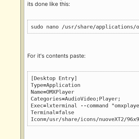
its done like this:
sudo nano /usr/share/applications/
For it's contents paste:
[Desktop Entry]
Type=Application
Name=OMXPlayer
Categories=AudioVideo;Player;
Exec=lxterminal --command "omxplay
Terminal=false
Icon=/usr/share/icons/nuoveXT2/96x