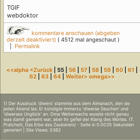
TGIF
webdoktor
kommentare anschauen (abgeben
derzeit deaktiviert)
( 4512 mal angeschaut )
|
Permalink
<<alpha
<Zurück
| 55 |
56
|
57
|
58
|
59
|
60
|
61
|
62
|
63
|
64
|
Weiter>
omega>>
1) Der Ausdruck 'diwers' stammte aus dem Almanach, den sie
jeden Abend las: Er kündigte immerzu 'diwerse Seuchen' und
'diwerses Unglück' an. Oma Wetterwachs wusste nicht genau
was damit gemeint war, aber ihr gefiel der Klang des Wortes. (T.
Pratchett, Das Erbe des Zauberers) - Seite in 0.0035 Sekunden
generiert | Site Views: 5382