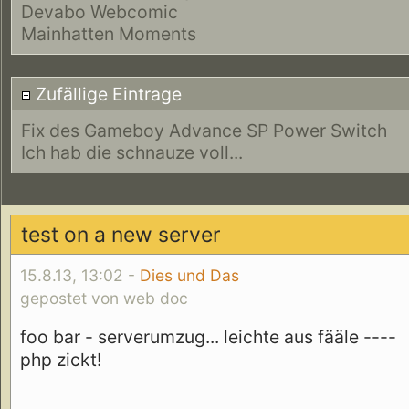
Devabo Webcomic
Mainhatten Moments
Zufällige Eintrage
Fix des Gameboy Advance SP Power Switch
Ich hab die schnauze voll...
test on a new server
15.8.13, 13:02 -
Dies und Das
gepostet von web doc
foo bar - serverumzug... leichte aus fääle ----
php zickt!