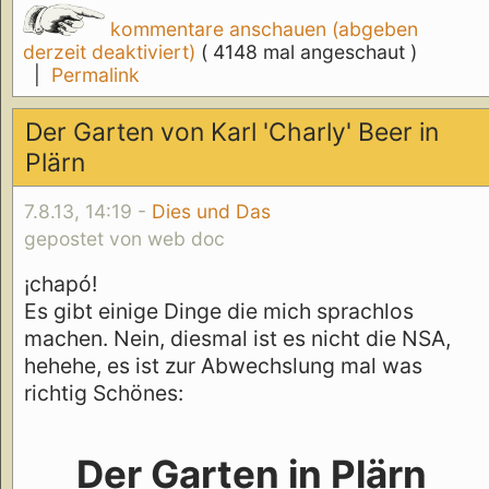
kommentare anschauen (abgeben
derzeit deaktiviert)
( 4148 mal angeschaut )
|
Permalink
Der Garten von Karl 'Charly' Beer in
Plärn
7.8.13, 14:19 -
Dies und Das
gepostet von web doc
¡chapó!
Es gibt einige Dinge die mich sprachlos
machen. Nein, diesmal ist es nicht die NSA,
hehehe, es ist zur Abwechslung mal was
richtig Schönes:
Der Garten in Plärn