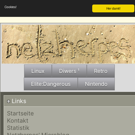
Cookies!
Her damit!
Linux
Diwers ¹
Retro
Elite:Dangerous
Nintendo
Links
Startseite
Kontakt
Statistik
Netzherpes' Microblog