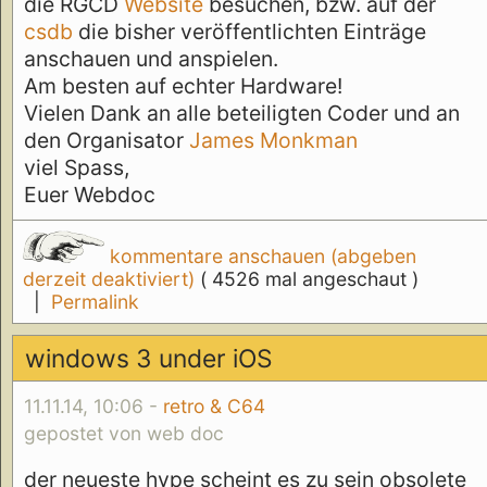
die RGCD
Website
besuchen, bzw. auf der
csdb
die bisher veröffentlichten Einträge
anschauen und anspielen.
Am besten auf echter Hardware!
Vielen Dank an alle beteiligten Coder und an
den Organisator
James Monkman
viel Spass,
Euer Webdoc
kommentare anschauen (abgeben
derzeit deaktiviert)
( 4526 mal angeschaut )
|
Permalink
windows 3 under iOS
11.11.14, 10:06 -
retro & C64
gepostet von web doc
der neueste hype scheint es zu sein obsolete