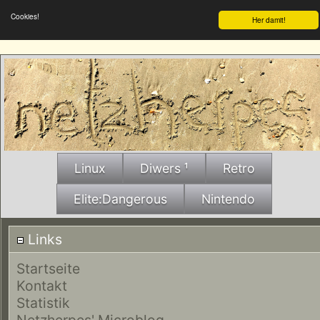
Cookies!
Her damit!
Linux
Diwers ¹
Retro
Elite:Dangerous
Nintendo
Links
Startseite
Kontakt
Statistik
Netzherpes' Microblog