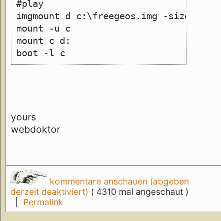
#play
imgmount d c:\freegeos.img -size 512,
mount -u c
mount c d:
boot -l c
yours
webdoktor
kommentare anschauen (abgeben
derzeit deaktiviert)
( 4310 mal angeschaut )
|
Permalink