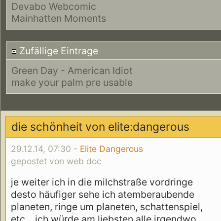
Devabo Webcomic
Mainhatten Moments
Zufällige Eintrage
Green Day - American Idiot
make your palm pre usable
die schönheit von elite:dangerous
29.12.14, 07:30 -
Elite Dangerous
gepostet von web doc
je weiter ich in die milchstraße vordringe
desto häufiger sehe ich atemberaubende
planeten, ringe um planeten, schattenspiel,
etc... ich würde am liebsten alle irgendwo