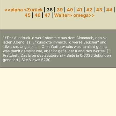
<<alpha
<Zurück
| 38 |
39
|
40
|
41
|
42
|
43
|
44
|
45
|
46
|
47
|
Weiter>
omega>>
1) Der Ausdruck 'diwers' stammte aus dem Almanach, den sie
jeden Abend las: Er kündigte immerzu 'diwerse Seuchen' und
'diwerses Unglück' an. Oma Wetterwachs wusste nicht genau
was damit gemeint war, aber ihr gefiel der Klang des Wortes. (T.
Pratchett, Das Erbe des Zauberers) - Seite in 0.0036 Sekunden
generiert | Site Views: 5230