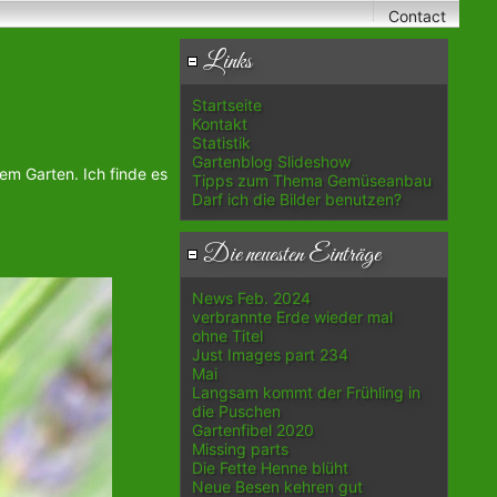
Contact
Links
Startseite
Kontakt
Statistik
Gartenblog Slideshow
em Garten. Ich finde es
Tipps zum Thema Gemüseanbau
Darf ich die Bilder benutzen?
Die neuesten Einträge
News Feb. 2024
verbrannte Erde wieder mal
ohne Titel
Just Images part 234
Mai
Langsam kommt der Frühling in
die Puschen
Gartenfibel 2020
Missing parts
Die Fette Henne blüht
Neue Besen kehren gut