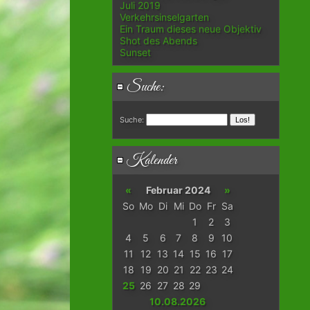
Juli 2019
Verkehrsinselgarten
Ein Traum dieses neue Objektiv
Shot des Abends
Sunset
Suche:
Suche:
Kalender
«
Februar 2024
»
So
Mo
Di
Mi
Do
Fr
Sa
1
2
3
4
5
6
7
8
9
10
11
12
13
14
15
16
17
18
19
20
21
22
23
24
25
26
27
28
29
10.08.2026