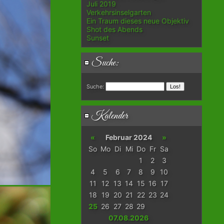
Juli 2019
Verkehrsinselgarten
Ein Traum dieses neue Objektiv
Shot des Abends
Sunset
Suche:
Suche:
Kalender
«
Februar 2024
»
So
Mo
Di
Mi
Do
Fr
Sa
1
2
3
4
5
6
7
8
9
10
11
12
13
14
15
16
17
18
19
20
21
22
23
24
25
26
27
28
29
07.08.2026