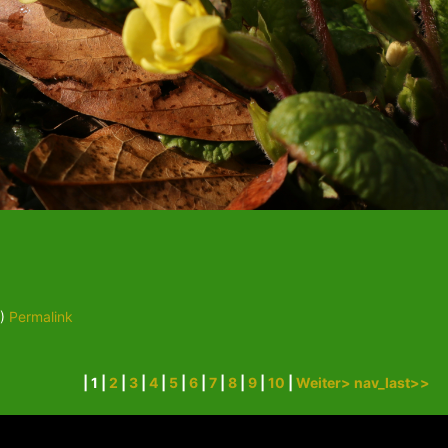
 )
Permalink
| 1 |
2
|
3
|
4
|
5
|
6
|
7
|
8
|
9
|
10
|
Weiter>
nav_last>>