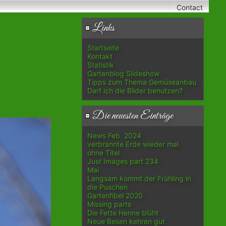
Contact
Links
Startseite
Kontakt
Statistik
Gartenblog Slideshow
Tipps zum Thema Gemüseanbau
Darf ich die Bilder benutzen?
Die neuesten Einträge
News Feb. 2024
verbrannte Erde wieder mal
ohne Titel
Just Images part 234
Mai
Langsam kommt der Frühling in
die Puschen
Gartenfibel 2020
Missing parts
Die Fette Henne blüht
Neue Besen kehren gut