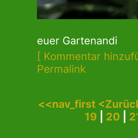
euer Gartenandi
[ Kommentar hinzuf
Permalink
<<nav_first
<Zurüc
19
|
20
|
2