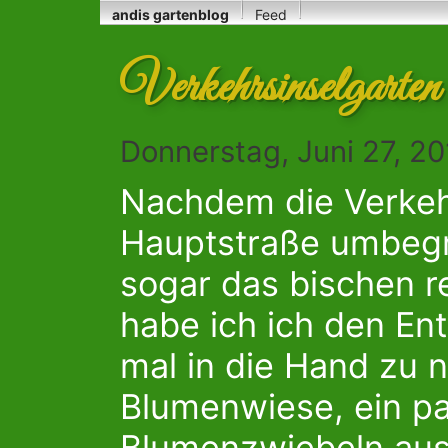
andis gartenblog
Feed
Verkehrsinselgarten
Donnerstag, Juni 27, 2
Nachdem die Verkehr
Hauptstraße umbeg
sogar das bischen r
habe ich ich den En
mal in die Hand zu 
Blumenwiese, ein pa
Blumenzwiebeln aus