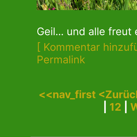
Geil... und alle freut 
[ Kommentar hinzuf
Permalink
<<nav_first
<Zurü
|
12
|
W