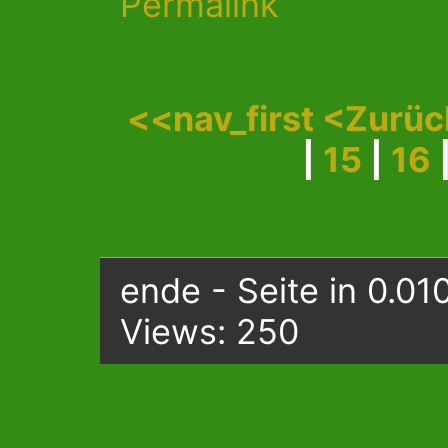
Permalink
<<nav_first
<Zurü
|
15
|
16
ende - Seite in 0.01
Views: 250