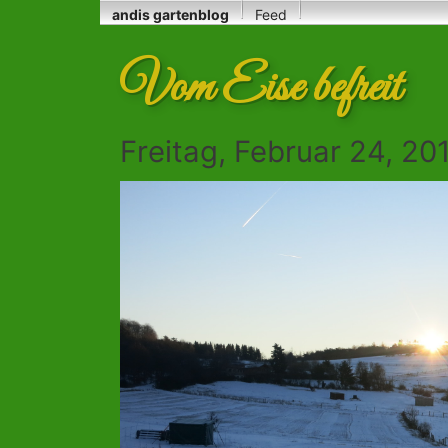
andis gartenblog
Feed
Vom Eise befreit
Freitag, Februar 24, 20