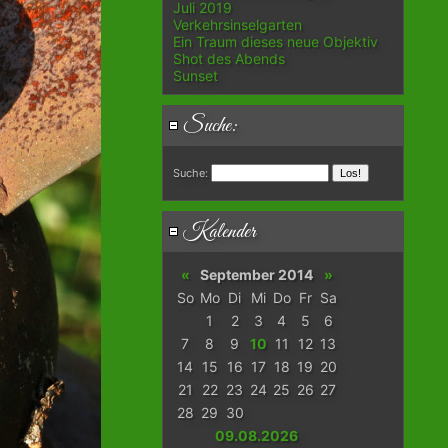
Juli 2019
Verkehrsinselgarten
Ein Traum dieses neue Objektiv
Shot des Abends
Sunset
Suche:
Suche:
Kalender
«
September 2014
»
So
Mo
Di
Mi
Do
Fr
Sa
1
2
3
4
5
6
7
8
9
10
11
12
13
14
15
16
17
18
19
20
21
22
23
24
25
26
27
28
29
30
09.08.2026