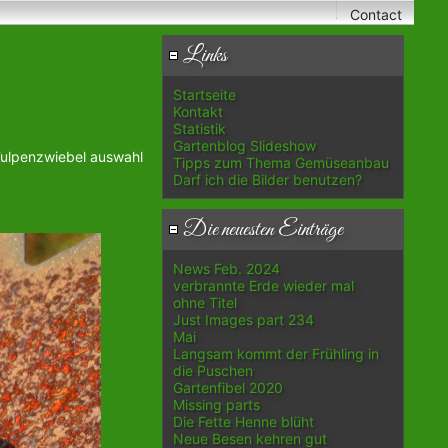
Contact
Links
Startseite
Kontakt
Statistik
Gartenblog Slideshow
Tulpenzwiebel auswahl
Tipps zum Thema Gemüseanbau
Darf ich die Bilder benutzen?
Die neuesten Einträge
News Feb. 2024
verbrannte Erde wieder mal
ohne Titel
Just Images part 234
Mai
Langsam kommt der Frühling in
die Puschen
Gartenfibel 2020
Missing parts
Die Fette Henne blüht
Neue Besen kehren gut