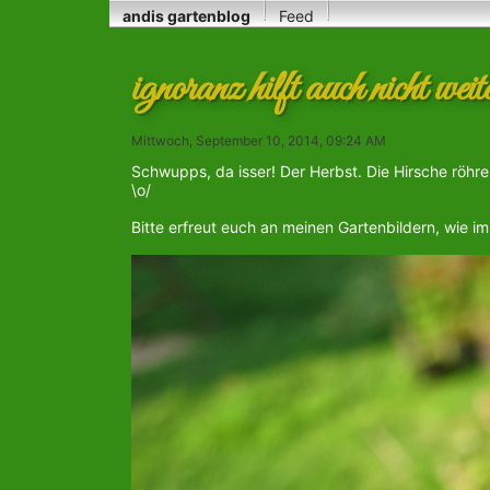
andis gartenblog
Feed
ignoranz hilft auch nicht weite
Mittwoch, September 10, 2014, 09:24 AM
Schwupps, da isser! Der Herbst. Die Hirsche röhre
\o/
Bitte erfreut euch an meinen Gartenbildern, wie i