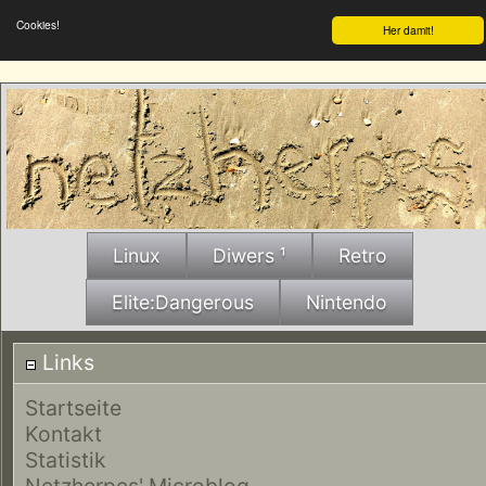
Cookies!
Her damit!
Linux
Diwers ¹
Retro
Elite:Dangerous
Nintendo
Links
Startseite
Kontakt
Statistik
Netzherpes' Microblog