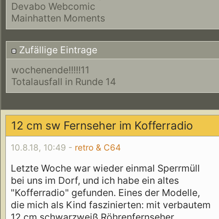
Devabo Webcomic
Mainhatten Moments
Zufällige Eintrage
wochenende!!!!!11
Totalausfall in Runde 14
12 cm sw Fernseher im Kofferradio
10.8.18, 10:49 -
retro & C64
Letzte Woche war wieder einmal Sperrmüll
bei uns im Dorf, und ich habe ein altes
"Kofferradio" gefunden. Eines der Modelle,
die mich als Kind faszinierten: mit verbautem
12 cm schwarzweiß Röhrenfernseher.