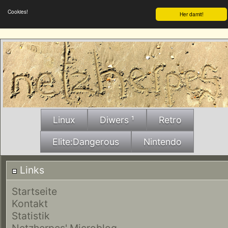
Cookies!
Her damit!
Linux
Diwers ¹
Retro
Elite:Dangerous
Nintendo
Links
Startseite
Kontakt
Statistik
Netzherpes' Microblog