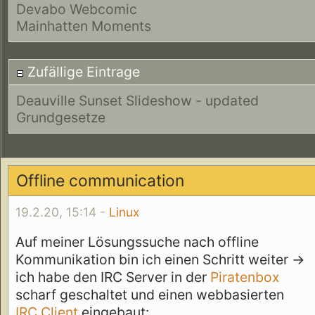
Devabo Webcomic
Mainhatten Moments
Zufällige Eintrage
Deauville Sunset Slideshow - updated
Grundgesetze
Offline communication
19.2.20, 15:14 -
Linux
Auf meiner Lösungssuche nach offline
Kommunikation bin ich einen Schritt weiter ->
ich habe den IRC Server in der
Piratenbox
scharf geschaltet und einen webbasierten
IRC Client
eingebaut: