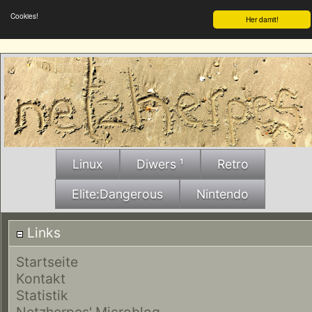
Cookies!
Her damit!
Linux
Diwers ¹
Retro
Elite:Dangerous
Nintendo
Links
Startseite
Kontakt
Statistik
Netzherpes' Microblog