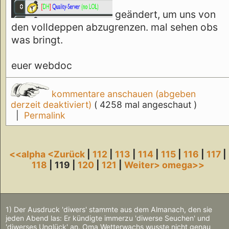
geändert, um uns von
den volldeppen abzugrenzen. mal sehen obs
was bringt.
euer webdoc
kommentare anschauen (abgeben
derzeit deaktiviert)
( 4258 mal angeschaut )
|
Permalink
<<alpha
<Zurück
|
112
|
113
|
114
|
115
|
116
|
117
|
118
| 119 |
120
|
121
|
Weiter>
omega>>
1) Der Ausdruck 'diwers' stammte aus dem Almanach, den sie
jeden Abend las: Er kündigte immerzu 'diwerse Seuchen' und
'diwerses Unglück' an. Oma Wetterwachs wusste nicht genau