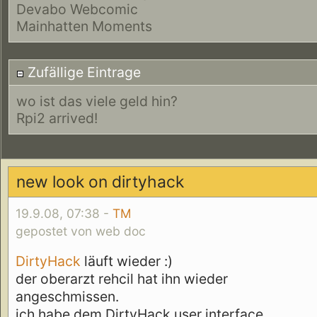
Devabo Webcomic
Mainhatten Moments
Zufällige Eintrage
wo ist das viele geld hin?
Rpi2 arrived!
new look on dirtyhack
19.9.08, 07:38 -
TM
gepostet von web doc
DirtyHack
läuft wieder :)
der oberarzt rehcil hat ihn wieder
angeschmissen.
ich habe dem DirtyHack user interface