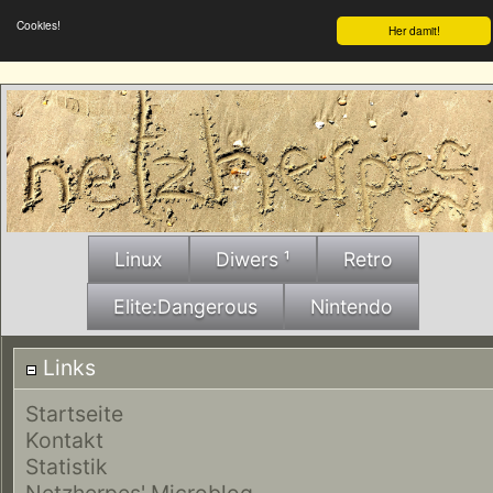
Cookies!
Her damit!
Linux
Diwers ¹
Retro
Elite:Dangerous
Nintendo
Links
Startseite
Kontakt
Statistik
Netzherpes' Microblog