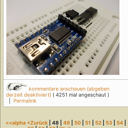
kommentare anschauen (abgeben
derzeit deaktiviert)
( 4251 mal angeschaut )
|
Permalink
<<alpha
<Zurück
| 48 |
49
|
50
|
51
|
52
|
53
|
54
|