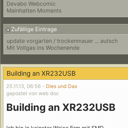
Devabo Webcomic
Mainhatten Moments
Zufällige Eintrage
update vorgarten / trockenmauer ... autsch
Mit Vollgas ins Wochenende
Building an XR232USB
25.11.13, 06:56 -
Dies und Das
gepostet von web doc
Building an XR232USB
Ich bin in keinster Weise firm mit SMD