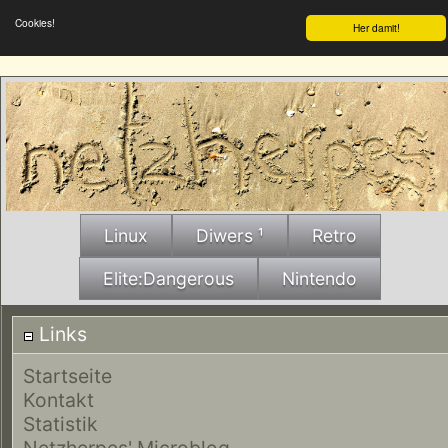
Cookies!
Her damit!
Linux
Diwers ¹
Retro
Elite:Dangerous
Nintendo
Links
Startseite
Kontakt
Statistik
Netzherpes' Microblog