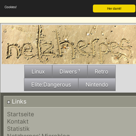
Cookies!
Her damit!
Linux
Diwers ¹
Retro
Elite:Dangerous
Nintendo
Links
Startseite
Kontakt
Statistik
Netzherpes' Microblog