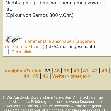
Nichts genügt dem, welchem genug zuwenig
ist.
(Epikur von Samos 300 v.Chr.)
kommentare anschauen (abgeben
derzeit deaktiviert)
( 4754 mal angeschaut )
|
Permalink
<<alpha
<Zurück
| 37 |
38
|
39
|
40
|
41
|
42
|
43
|
44
|
45
|
46
|
Weiter>
omega>>
1) Der Ausdruck 'diwers' stammte aus dem Almanach, den sie
jeden Abend las: Er kündigte immerzu 'diwerse Seuchen' und
'diwerses Unglück' an. Oma Wetterwachs wusste nicht genau
was damit gemeint war, aber ihr gefiel der Klang des Wortes. (T.