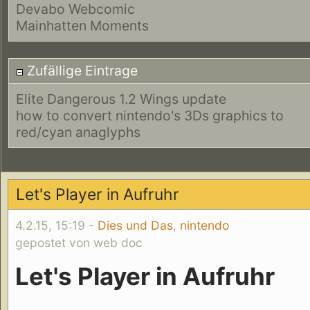
Devabo Webcomic
Mainhatten Moments
Zufällige Eintrage
Elite Dangerous 1.2 Wings update
how to convert nintendo's 3Ds graphics to
red/cyan anaglyphs
Let's Player in Aufruhr
4.2.15, 15:19 -
Dies und Das
,
nintendo
gepostet von web doc
Let's Player in Aufruhr