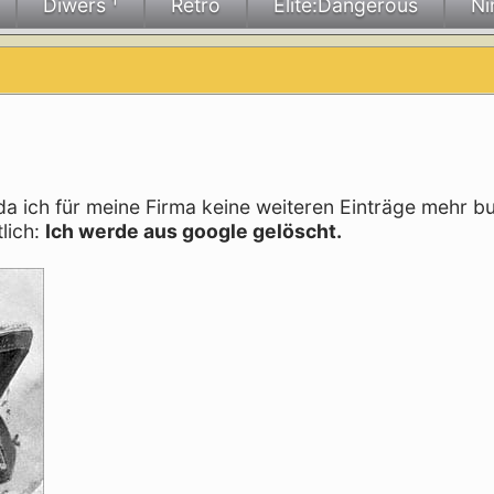
Diwers ¹
Retro
Elite:Dangerous
Ni
da ich für meine Firma keine weiteren Einträge mehr b
lich:
Ich werde aus google gelöscht.