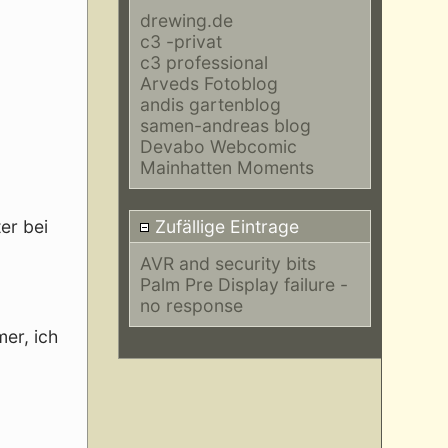
drewing.de
c3 -privat
c3 professional
Arveds Fotoblog
andis gartenblog
samen-andreas blog
Devabo Webcomic
Mainhatten Moments
Zufällige Eintrage
er bei
AVR and security bits
Palm Pre Display failure -
no response
mer, ich