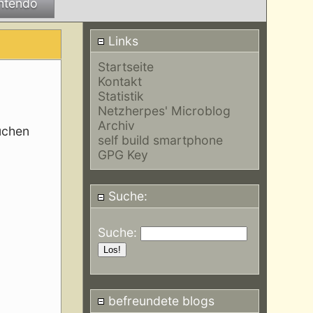
ntendo
Links
Startseite
Kontakt
Statistik
Netzherpes' Microblog
Archiv
uchen
self build smartphone
GPG Key
Suche:
Suche:
befreundete blogs