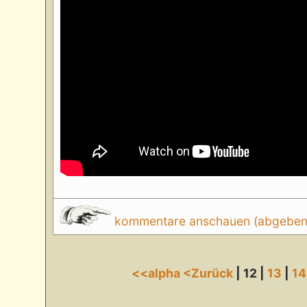
kommentare anschauen (abgeben d
<<alpha
<Zurück
| 12 |
13
|
14