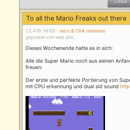
Linux
To all the Mario Freaks out there
23.4.19, 16:05 -
retro & C64
,
nintendo
gepostet von web doc
Dieses Wochenende hatte es in sich:
Alle die Super Mario noch aus seinen Anfa
freuen:
Der erste und perfekte Portierung von Sup
mit CPU erkennung und dual sid sound
htt