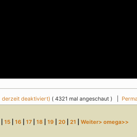
erzeit deaktiviert)
( 4321 mal angeschaut ) |
Perma
|
15
|
16
|
17
|
18
|
19
|
20
|
21
|
Weiter>
omega>>