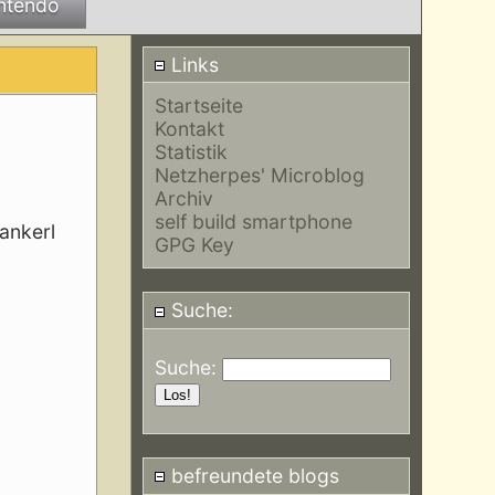
ntendo
Links
Startseite
Kontakt
Statistik
Netzherpes' Microblog
Archiv
self build smartphone
ankerl
GPG Key
Suche:
Suche:
befreundete blogs