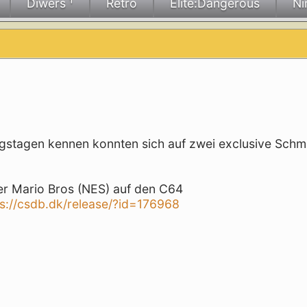
Diwers ¹
Retro
Elite:Dangerous
Ni
ngstagen kennen konnten sich auf zwei exclusive Schm
er Mario Bros (NES) auf den C64
ps://csdb.dk/release/?id=176968