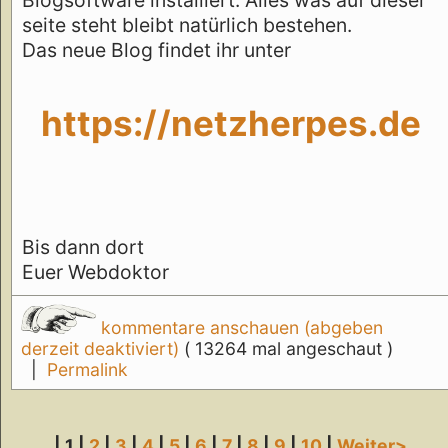
seite steht bleibt natürlich bestehen.
Das neue Blog findet ihr unter
https://netzherpes.de
Bis dann dort
Euer Webdoktor
kommentare anschauen (abgeben
derzeit deaktiviert)
( 13264 mal angeschaut )
|
Permalink
| 1 |
2
|
3
|
4
|
5
|
6
|
7
|
8
|
9
|
10
|
Weiter>