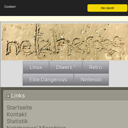
Cookies!
Her damit!
Linux
Diwers ¹
Retro
Elite:Dangerous
Nintendo
Links
Startseite
Kontakt
Statistik
Netzherpes' Microblog