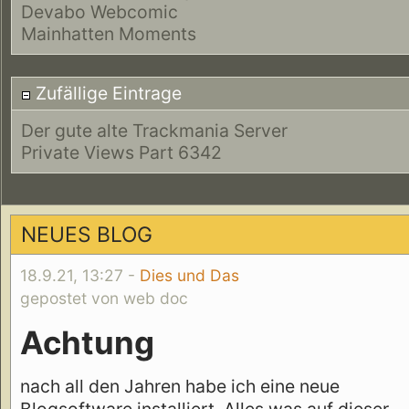
Devabo Webcomic
Mainhatten Moments
Zufällige Eintrage
Der gute alte Trackmania Server
Private Views Part 6342
NEUES BLOG
18.9.21, 13:27 -
Dies und Das
gepostet von web doc
Achtung
nach all den Jahren habe ich eine neue
Blogsoftware installiert. Alles was auf dieser