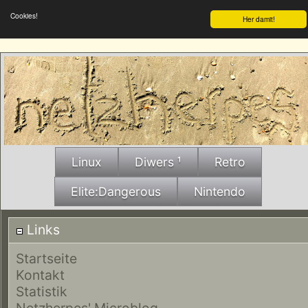
Cookies!
Her damit!
Linux
Diwers ¹
Retro
Elite:Dangerous
Nintendo
Links
Startseite
Kontakt
Statistik
Netzherpes' Microblog