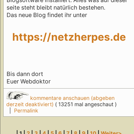
seite steht bleibt natürlich bestehen.
Das neue Blog findet ihr unter
https://netzherpes.de
Bis dann dort
Euer Webdoktor
kommentare anschauen (abgeben
derzeit deaktiviert)
( 13251 mal angeschaut )
|
Permalink
| 1 |
2
|
3
|
4
|
5
|
6
|
7
|
8
|
9
|
10
|
Weiter>