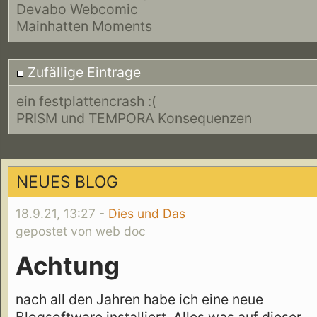
Devabo Webcomic
Mainhatten Moments
Zufällige Eintrage
ein festplattencrash :(
PRISM und TEMPORA Konsequenzen
NEUES BLOG
18.9.21, 13:27 -
Dies und Das
gepostet von web doc
Achtung
nach all den Jahren habe ich eine neue
Blogsoftware installiert. Alles was auf dieser