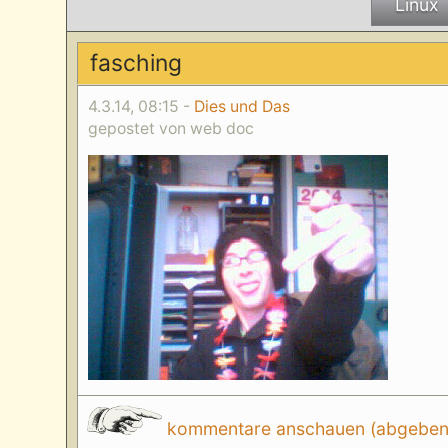
Linux
fasching
4.3.14, 08:15 -
Dies und Das
gepostet von web doc
kommentare anschauen (abgeben d