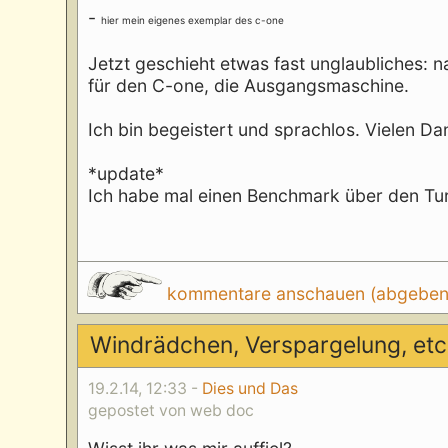
-
hier mein eigenes exemplar des c-one
Jetzt geschieht etwas fast unglaubliches: 
für den C-one, die Ausgangsmaschine.
Ich bin begeistert und sprachlos. Vielen Da
*update*
Ich habe mal einen Benchmark über den 
kommentare anschauen (abgeben d
Windrädchen, Verspargelung, etc
19.2.14, 12:33 -
Dies und Das
gepostet von web doc