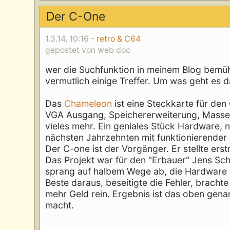
Der C-One
1.3.14, 10:16 -
retro & C64
gepostet von web doc
wer die Suchfunktion in meinem Blog bemü
vermutlich einige Treffer. Um was geht es 
Das
Chameleon
ist eine Steckkarte für de
VGA Ausgang, Speichererweiterung, Massen
vieles mehr. Ein geniales Stück Hardware, n
nächsten Jahrzehnten mit funktionierender
Der C-one ist der Vorgänger. Er stellte er
Das Projekt war für den "Erbauer" Jens Schö
sprang auf halbem Wege ab, die Hardware
Beste daraus, beseitigte die Fehler, bracht
mehr Geld rein. Ergebnis ist das oben gena
macht.