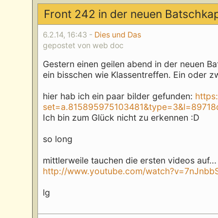
Front 242 in der neuen Batschka
6.2.14, 16:43 -
Dies und Das
gepostet von web doc
Gestern einen geilen abend in der neuen Ba
ein bisschen wie Klassentreffen. Ein oder z
hier hab ich ein paar bilder gefunden:
https
set=a.815895975103481&type=3&l=89718
Ich bin zum Glück nicht zu erkennen :D
so long
mittlerweile tauchen die ersten videos auf..
http://www.youtube.com/watch?v=7nJnb
lg