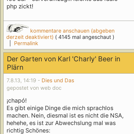
php zickt!
kommentare anschauen (abgeben
derzeit deaktiviert)
( 4145 mal angeschaut )
|
Permalink
Der Garten von Karl 'Charly' Beer in
Plärn
7.8.13, 14:19 -
Dies und Das
gepostet von web doc
¡chapó!
Es gibt einige Dinge die mich sprachlos
machen. Nein, diesmal ist es nicht die NSA,
hehehe, es ist zur Abwechslung mal was
richtig Schönes: