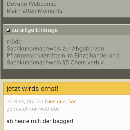
Devabo Webcomic
Mainhatten Moments
Zufällige Eintrage
müde
Sachkundenachweis zur Abgabe von
Pflanzenschutzmitteln im Einzelhandel und
Sachkundenachweis §5 Chem.verb.v.
jetzt wirds ernst!
30.8.13, 05:17 -
Dies und Das
gepostet von web doc
ab heute rollt der bagger!