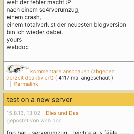
welt der fehler macht :P
nach einem se4rverumzug,
einem crash,
einem totalverlust der neuesten blogversion
bin ich wieder dabei.
yours
webdoc
kommentare anschauen (abgeben
derzeit deaktiviert)
( 4117 mal angeschaut )
|
Permalink
test on a new server
15.8.13, 13:02 -
Dies und Das
gepostet von web doc
foo bar - serverumzug... leichte aus fääle ----