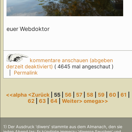
euer Webdoktor
kommentare anschauen (abgeben
derzeit deaktiviert)
( 4645 mal angeschaut )
|
Permalink
<<alpha
<Zurück
| 55 |
56
|
57
|
58
|
59
|
60
|
61
|
62
|
63
|
64
|
Weiter>
omega>>
1) Der Ausdruck 'diwers' stammte aus dem Almanach, den sie
jeden Abend las: Er kündigte immerzu 'diwerse Seuchen' und