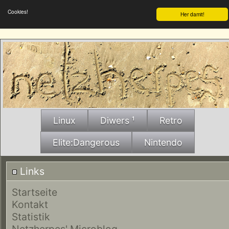
Cookies!
Her damit!
Linux
Diwers ¹
Retro
Elite:Dangerous
Nintendo
Links
Startseite
Kontakt
Statistik
Netzherpes' Microblog