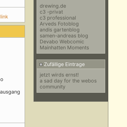
drewing.de
c3 -privat
link
c3 professional
Arveds Fotoblog
andis gartenblog
samen-andreas blog
Devabo Webcomic
Mainhatten Moments
Zufällige Eintrage
jetzt wirds ernst!
no
a sad day for the webos
community
o ausgang