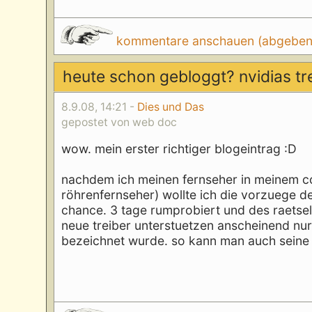
kommentare anschauen (abgeben d
heute schon gebloggt? nvidias t
8.9.08, 14:21 -
Dies und Das
gepostet von web doc
wow. mein erster richtiger blogeintrag :D
nachdem ich meinen fernseher in meinem co
röhrenfernseher) wollte ich die vorzuege 
chance. 3 tage rumprobiert und des raetsels 
neue treiber unterstuetzen anscheinend nu
bezeichnet wurde. so kann man auch seine 