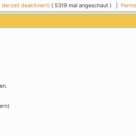
erzeit deaktiviert)
( 5319 mal angeschaut ) |
Perma
en.
ern)