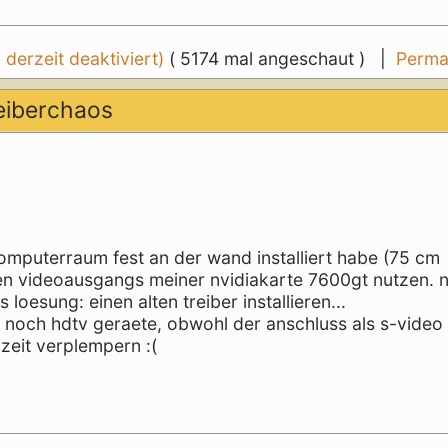
erzeit deaktiviert)
( 5174 mal angeschaut ) |
Perma
reiberchaos
mputerraum fest an der wand installiert habe (75 cm
den videoausgangs meiner nvidiakarte 7600gt nutzen. 
loesung: einen alten treiber installieren...
r noch hdtv geraete, obwohl der anschluss als s-vide
zeit verplempern :(