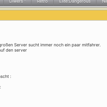
Diwers ¹
Retro
Elite:Dangerous
Ni
 großen Server sucht immer noch ein paar mitfahrer.
auf den server
scht :
: