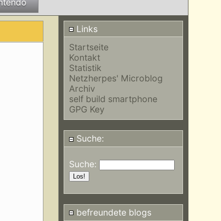
ntendo
Links
Startseite
Kontakt
Statistik
Netzherpes' Microblog
Archiv
self build smartphone
GPG Key
Suche:
Suche:
befreundete blogs