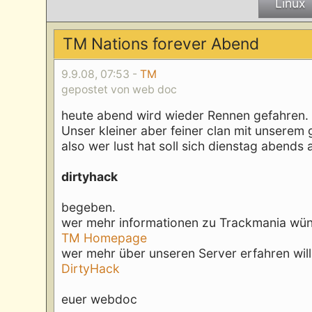
Linux
TM Nations forever Abend
9.9.08, 07:53 -
TM
gepostet von web doc
heute abend wird wieder Rennen gefahren.
Unser kleiner aber feiner clan mit unserem
also wer lust hat soll sich dienstag abends 
dirtyhack
begeben.
wer mehr informationen zu Trackmania wün
TM Homepage
wer mehr über unseren Server erfahren will
DirtyHack
euer webdoc