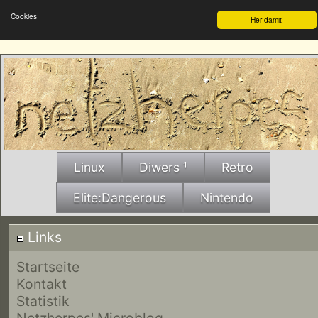
Cookies!
Her damit!
Linux
Diwers ¹
Retro
Elite:Dangerous
Nintendo
Links
Startseite
Kontakt
Statistik
Netzherpes' Microblog