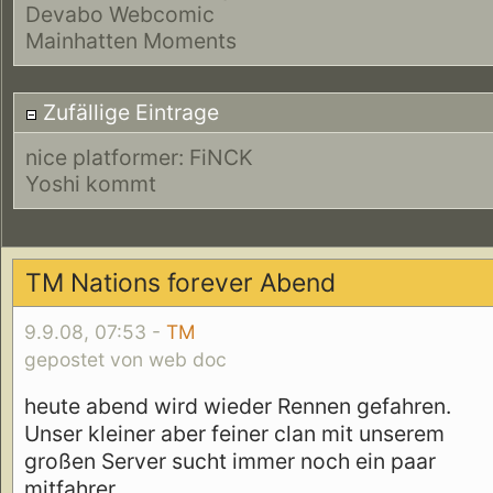
Devabo Webcomic
Mainhatten Moments
Zufällige Eintrage
nice platformer: FiNCK
Yoshi kommt
TM Nations forever Abend
9.9.08, 07:53 -
TM
gepostet von web doc
heute abend wird wieder Rennen gefahren.
Unser kleiner aber feiner clan mit unserem
großen Server sucht immer noch ein paar
mitfahrer.