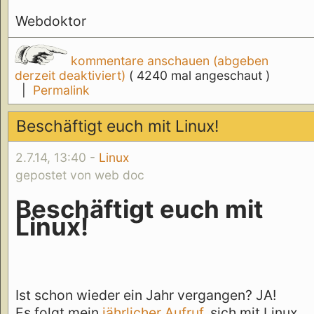
Webdoktor
kommentare anschauen (abgeben
derzeit deaktiviert)
( 4240 mal angeschaut )
|
Permalink
Beschäftigt euch mit Linux!
2.7.14, 13:40 -
Linux
gepostet von web doc
Beschäftigt euch mit
Linux!
Ist schon wieder ein Jahr vergangen? JA!
Es folgt mein
jährlicher
Aufruf
, sich mit Linux