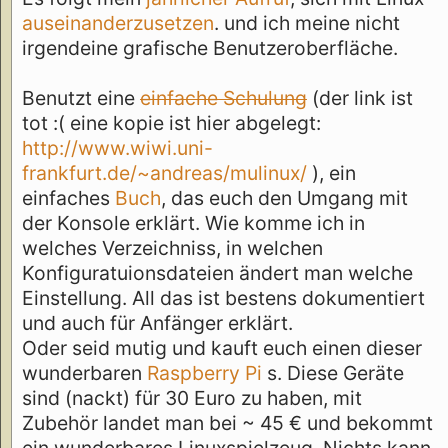
auseinanderzusetzen
. und ich meine nicht
irgendeine grafische Benutzeroberfläche.
Benutzt eine
einfache Schulung
(der link ist
tot :( eine kopie ist hier abgelegt:
http://www.wiwi.uni-
frankfurt.de/~andreas/mulinux/
), ein
einfaches
Buch
, das euch den Umgang mit
der Konsole erklärt. Wie komme ich in
welches Verzeichniss, in welchen
Konfiguratuionsdateien ändert man welche
Einstellung. All das ist bestens dokumentiert
und auch für Anfänger erklärt.
Oder seid mutig und kauft euch einen dieser
wunderbaren
Raspberry Pi
s. Diese Geräte
sind (nackt) für 30 Euro zu haben, mit
Zubehör landet man bei ~ 45 € und bekommt
ein wunderbares Linuxspielzeug. Nichts kann