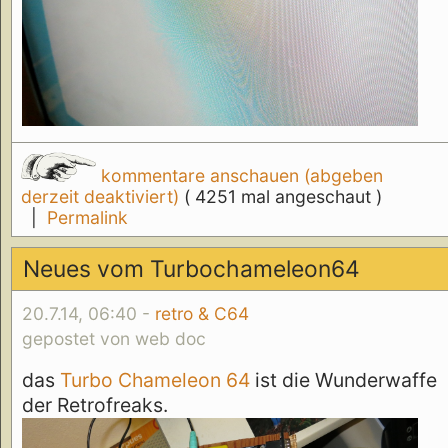
kommentare anschauen (abgeben
derzeit deaktiviert)
( 4251 mal angeschaut )
|
Permalink
Neues vom Turbochameleon64
20.7.14, 06:40 -
retro & C64
gepostet von web doc
das
Turbo Chameleon 64
ist die Wunderwaffe
der Retrofreaks.