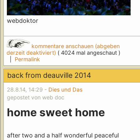
webdoktor
kommentare anschauen (abgeben
derzeit deaktiviert)
( 4024 mal angeschaut )
|
Permalink
back from deauville 2014
28.8.14, 14:29 -
Dies und Das
gepostet von web doc
home sweet home
after two and a half wonderful peaceful