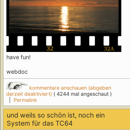
have fun!
webdoc
kommentare anschauen (abgeben
derzeit deaktiviert)
( 4244 mal angeschaut )
|
Permalink
und weils so schön ist, noch ein
System für das TC64