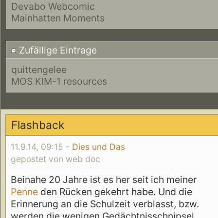
Devabo Webcomic
Mainhatten Moments
Zufällige Eintrage
quittengelee
MOS KIM-1 resources
Flashback
11.9.14, 09:15 -
Dies und Das
gepostet von web doc
Beinahe 20 Jahre ist es her seit ich meiner
Penne
den Rücken gekehrt habe. Und die
Erinnerung an die Schulzeit verblasst, bzw.
werden die wenigen Gedächtnisschnipsel