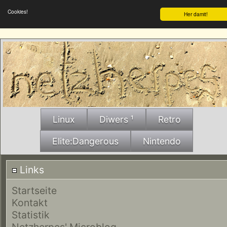
Cookies!
Her damit!
Linux
Diwers ¹
Retro
Elite:Dangerous
Nintendo
Links
Startseite
Kontakt
Statistik
Netzherpes' Microblog