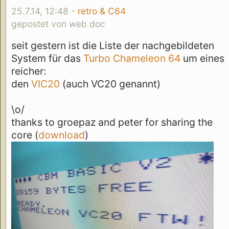
25.7.14, 12:48 -
retro & C64
gepostet von web doc
seit gestern ist die Liste der nachgebildeten
System für das
Turbo Chameleon 64
um eines
reicher:
den
VIC20
(auch VC20 genannt)
\o/
thanks to groepaz and peter for sharing the
core (
download
)