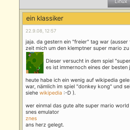
Linux
ein klassiker
22.9.08, 12:57
jaja. da gestern ein "freier" tag war (ausse
zeit mich um den klemptner super mario z
Dieser versucht in dem spiel "super
es ist immernoch eines der besten j
heute habe ich ein wenig auf wikipedia gel
war, nämlich im spiel "donkey kong" und sei
siehe
wikipedia
:-D ).
wer einmal das gute alte super mario wor
snes emulator
znes
ans herz gelegt.