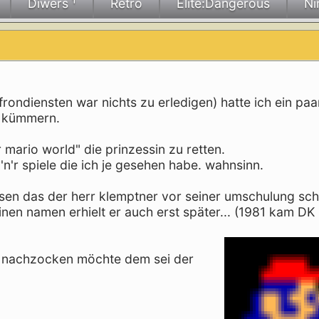
Diwers ¹
Retro
Elite:Dangerous
Ni
r frondiensten war nichts zu erledigen) hatte ich ein pa
u kümmern.
 mario world" die prinzessin zu retten.
'n'r spiele die ich je gesehen habe. wahnsinn.
esen das der herr klemptner vor seiner umschulung sch
nen namen erhielt er auch erst später... (1981 kam DK 
ld nachzocken möchte dem sei der