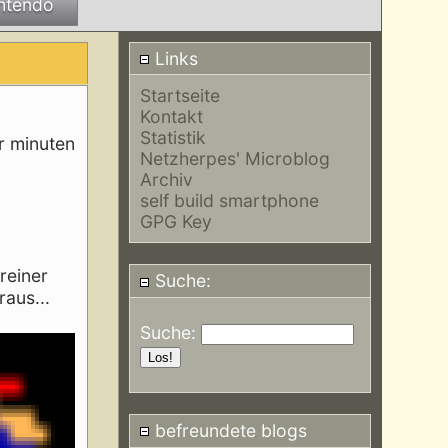
ntendo
Links
Startseite
Kontakt
Statistik
ar minuten
Netzherpes' Microblog
Archiv
self build smartphone
GPG Key
reiner
Suche:
raus...
Suche:
befreundete blogs