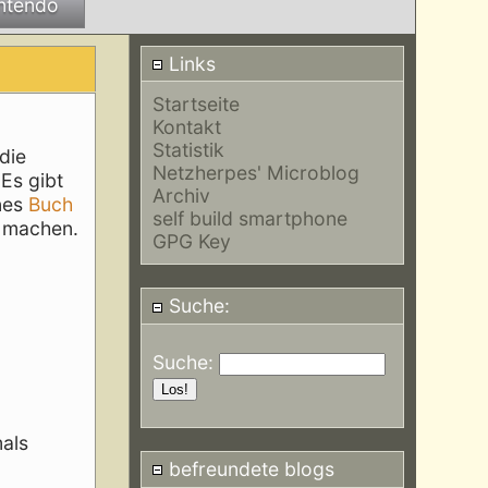
ntendo
Links
Startseite
Kontakt
Statistik
die
Netzherpes' Microblog
Es gibt
Archiv
ines
Buch
self build smartphone
u machen.
GPG Key
Suche:
Suche:
mals
befreundete blogs