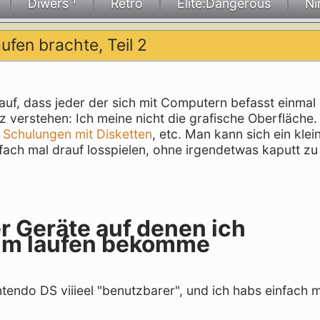
Diwers ¹
Retro
Elite:Dangerous
Ni
ufen brachte, Teil 2
auf, dass jeder der sich mit Computern befasst einmal 
 verstehen: Ich meine nicht die grafische Oberfläche. 
,
Schulungen mit Disketten
, etc. Man kann sich ein kle
fach mal drauf losspielen, ohne irgendetwas kaputt z
er Geräte auf denen ich
um laufen bekomme
tendo DS viiieel "benutzbarer", und ich habs einfach 